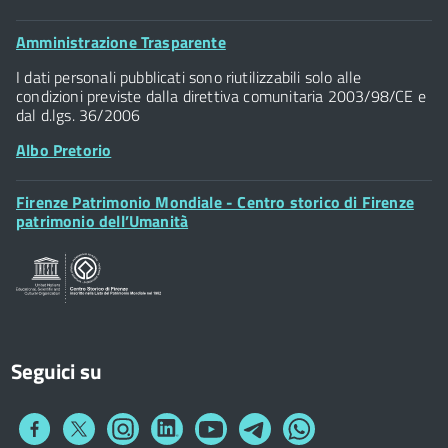
Comune di Firenze
Palazzo Vecchio
Footer
Amministrazione Trasparente
Piazza della Signoria - 50122, Firenze
Widget
P.IVA 01307110484
I dati personali pubblicati sono riutilizzabili solo alle
condizioni previste dalla direttiva comunitaria 2003/98/CE e
dal d.lgs. 36/2006
Albo Pretorio
Footer
Firenze Patrimonio Mondiale - Centro storico di Firenze
Posta Elettronica Certificata
Widget
patrimonio dell’Umanità
Sportelli al Cittadino - URP
Seguici su
Collegamento
Collegamento
Collegamento
Collegamento
Collegamento
Collegamento
Collegamento
a
a
a
a
a
a
a