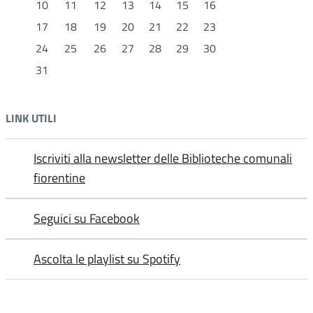
10
11
12
13
14
15
16
17
18
19
20
21
22
23
10 – 11 Stadio/Mercato Viale Nervi (o viale Paoli) //
24
25
26
27
28
29
30
Quartiere 2
31
11.30 – 12.30 Giardini di Bellariva // Quartiere 2
LINK UTILI
16 – 17 Via Ripa // Quartiere 2
17.30 – 19 Sorgane (Via Tagliamento) // Quartiere 3
Iscriviti alla newsletter delle Biblioteche comunali
fiorentine
Sabato
Seguici su Facebook
10 – 11.20 Galluzzo (Piazza Niccolò Acciaioli - mercato
del Galluzzo) // Quartiere 3
Ascolta le playlist su Spotify
12.10 – 13 Pontignale (Via Stilicone) // Quartiere 4
16 – 18.30 Piazza Dalmazia // Quartiere 5