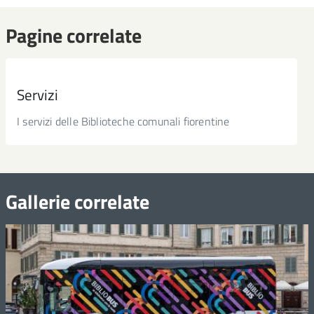
Pagine correlate
Le soste
Servizi
I servizi delle Biblioteche comunali fiorentine
Gallerie correlate