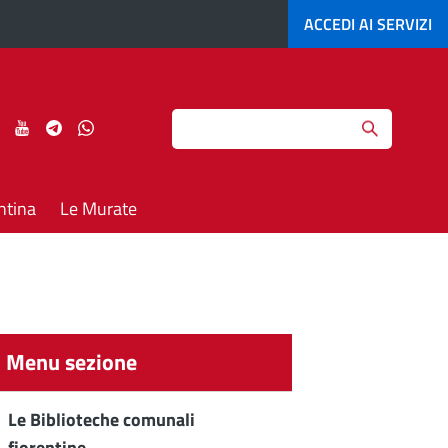
ACCEDI AI
SERVIZI
Search
ci
Seguici
Seguici
Seguici
Seguici
su
su
su
su
agram
LinkedIn
YouTube
Telegram
Whatsapp
ntina
Le Murate
Menu sezione
Le Biblioteche comunali
fiorentine