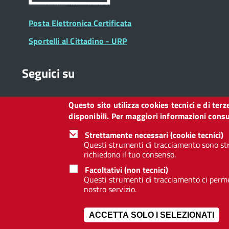
Posta Elettronica Certificata
Sportelli al Cittadino - URP
Seguici su
Questo sito utilizza cookies tecnici e di ter
Collegamento
Collegamento
Collegamento
Collegamento
Collegamento
Collegamento
Collegament
disponibili. Per maggiori informazioni consul
a
a
a
a
a
a
a
Facebook
Twitter
Instagram
LinkedIn
You
Telegram
Whatsapp
Strettamente necessari (cookie tecnici)
Tube
Questi strumenti di tracciamento sono str
richiedono il tuo consenso.
Footer
Footer
Redazione web
Privacy
Note legali
Dichiarazione d
Facoltativi (non tecnici)
Widget
menu
Questi strumenti di tracciamento ci permet
nostro servizio.
ACCETTA SOLO I SELEZIONATI