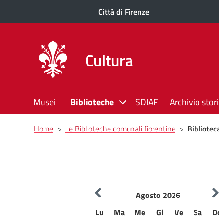
Città di Firenze
Cultura
Musei
Biblioteche
SDIAF
Archivio stor
Briciole
Home
>
Le Biblioteche comunali fiorentine
>
Bibliotec
di
pane
Agosto 2026
Lu
Ma
Me
Gi
Ve
Sa
D