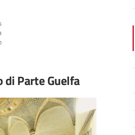
2
9
6
3
0
o di Parte Guelfa