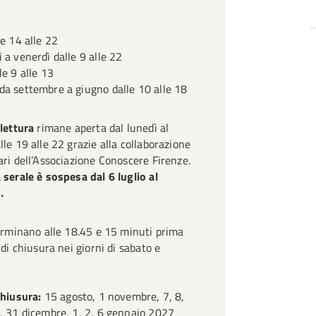
o
Memorie di Resistenza
he verso la metà del Trecento
ie di persone che hanno contribuito
proprio palazzo. Il priore Federico
le 14 alle 22
 l’obiettivo di promuovere un
anco una cappella dedicata a San
 a venerdì dalle 9 alle 22
ollettiva. Nello spazio si trova
le 9 alle 13
 navata attraverso un arco e la
imonianze di sopravvissute alla violenza di
a settembre a giugno dalle 10 alle 18
bibliografico posseduto sul tema
iagio.
entino e uno schermo digitale da
cento ospitò la Caserma dei
 lettura
rimane aperta dal lunedì al
vigare sul sito web del progetto per
lle 19 alle 22 grazie alla collaborazione
nò la distruzione degli affreschi
ari dell’Associazione Conoscere Firenze.
 e ascoltare gli audio.
rredi.
 serale è sospesa dal 6 luglio al
a risale al 1907
e l’allora
.
lare esprimeva la volontà di
terminano alle 18.45 e 15 minuti prima
educazione degli strati meno
 di chiusura nei giorni di sabato e
 la lettura. La biblioteca divenne
e nazionali per la lettura e
chiusura:
15 agosto, 1 novembre, 7, 8,
Biblioteca dell'Università Popolare
, 31 dicembre, 1, 2, 6 gennaio 2027