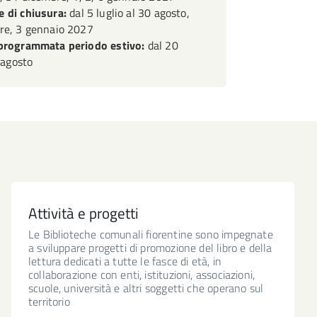
o al 1975.
 di chiusura:
dal 5 luglio al 30 agosto,
re, 3 gennaio 2027
, con il patrimonio documentario
programmata periodo estivo:
dal 20
 dell’Assessorato alla Pubblica
2 agosto
oteca del Quartiere 1, ha riportato
agio di Parte Guelfa
.
Attività e progetti
Le Biblioteche comunali fiorentine sono impegnate
a sviluppare progetti di promozione del libro e della
lettura dedicati a tutte le fasce di età, in
collaborazione con enti, istituzioni, associazioni,
scuole, università e altri soggetti che operano sul
territorio