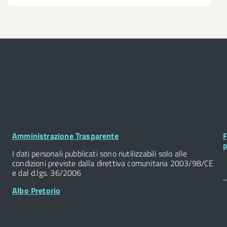
Footer
F
Amministrazione Trasparente
F
Widget
W
p
I dati personali pubblicati sono riutilizzabili solo alle
condizioni previste dalla direttiva comunitaria 2003/98/CE
e dal d.lgs. 36/2006
Albo Pretorio