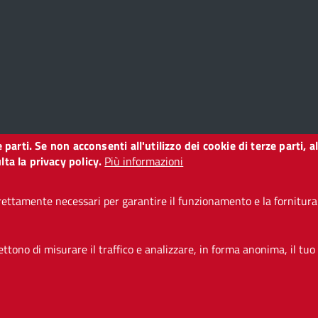
ze parti. Se non acconsenti all'utilizzo dei cookie di terze parti
o
ta la privacy policy.
Più informazioni
ettamente necessari per garantire il funzionamento e la fornitura d
i accessibilità
CC BY 3.0 IT
tono di misurare il traffico e analizzare, in forma anonima, il tuo