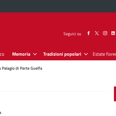
Seguici
Seguici
Segui
Seguici su
su
su
su
Facebook
Twitter
Inst
ico
Memoria
Tradizioni popolari
Estate fiore
a Palagio di Parte Guelfa
o