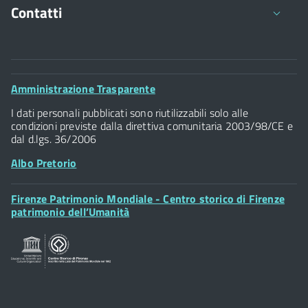
Contatti
Comune di Firenze
Palazzo Vecchio
Footer
Amministrazione Trasparente
Piazza della Signoria - 50122, Firenze
Widget
P.IVA 01307110484
I dati personali pubblicati sono riutilizzabili solo alle
condizioni previste dalla direttiva comunitaria 2003/98/CE e
dal d.lgs. 36/2006
Albo Pretorio
Footer
Firenze Patrimonio Mondiale - Centro storico di Firenze
Posta Elettronica Certificata
Widget
patrimonio dell’Umanità
Sportelli al Cittadino - URP