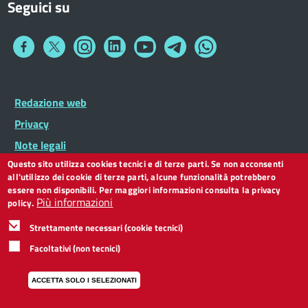
Seguici su
Collegamento
Collegamento
Collegamento
Collegamento
Collegamento
Collegamento
Collegamento
a
a
a
a
a
a
a
Facebook
Twitter
Instagram
LinkedIn
You
Telegram
Whatsapp
Tube
Footer
Redazione web
Footer
Widget
menu
Privacy
Note legali
Questo sito utilizza cookies tecnici e di terze parti. Se non acconsenti
Dichiarazione di accessibilità
all'utilizzo dei cookie di terze parti, alcune funzionalità potrebbero
CC BY 3.0 IT
essere non disponibili. Per maggiori informazioni consulta la privacy
Più informazioni
policy.
Strettamente necessari (cookie tecnici)
Facoltativi (non tecnici)
ACCETTA SOLO I SELEZIONATI