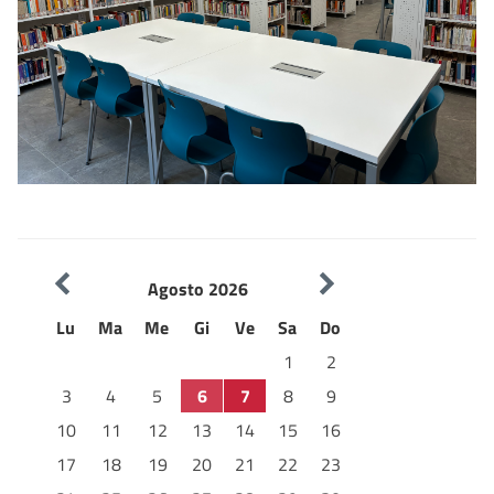
// Sezione multimediale
con film e documentari per
adulti e ragazzi e CD musicali
Gruppi di lettura delle Biblioteche comunali fiorentine
Agosto 2026
Lu
Ma
Me
Gi
Ve
Sa
Do
1
2
3
4
5
6
7
8
9
10
11
12
13
14
15
16
17
18
19
20
21
22
23