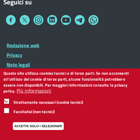
Seguici su
Collegamento
Collegamento
Collegamento
Collegamento
Collegamento
Collegamento
Collegamento
a
a
a
a
a
a
a
Facebook
Twitter
Instagram
LinkedIn
You
Telegram
Whatsapp
Tube
Footer
Redazione web
Footer
Widget
menu
Privacy
Note legali
Questo sito utilizza cookies tecnici e di terze parti. Se non acconsenti
Dichiarazione di accessibilità
all'utilizzo dei cookie di terze parti, alcune funzionalità potrebbero
CC BY 3.0 IT
essere non disponibili. Per maggiori informazioni consulta la privacy
Più informazioni
policy.
Strettamente necessari (cookie tecnici)
Facoltativi (non tecnici)
ACCETTA SOLO I SELEZIONATI