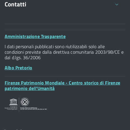
Contatti
Comune di Firenze
Palazzo Vecchio
Footer
Amministrazione Trasparente
Piazza della Signoria - 50122, Firenze
Widget
P.IVA 01307110484
I dati personali pubblicati sono riutilizzabili solo alle
condizioni previste dalla direttiva comunitaria 2003/98/CE e
dal d.lgs. 36/2006
Albo Pretorio
Footer
Firenze Patrimonio Mondiale - Centro storico di Firenze
Posta Elettronica Certificata
Widget
patrimonio dell’Umanità
Sportelli al Cittadino - URP