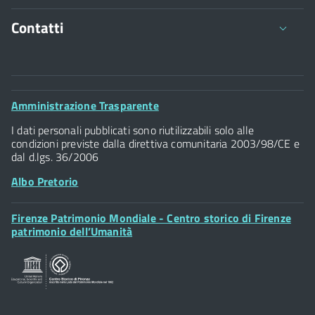
Contatti
Comune di Firenze
Palazzo Vecchio
Footer
Amministrazione Trasparente
Piazza della Signoria - 50122, Firenze
Widget
P.IVA 01307110484
I dati personali pubblicati sono riutilizzabili solo alle
condizioni previste dalla direttiva comunitaria 2003/98/CE e
dal d.lgs. 36/2006
Albo Pretorio
Footer
Firenze Patrimonio Mondiale - Centro storico di Firenze
Posta Elettronica Certificata
Widget
patrimonio dell’Umanità
Sportelli al Cittadino - URP