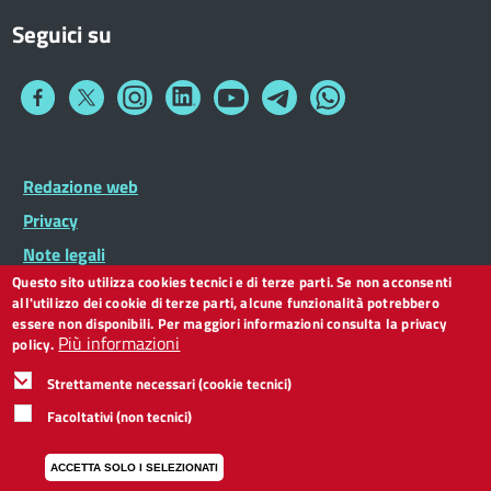
Seguici su
Collegamento
Collegamento
Collegamento
Collegamento
Collegamento
Collegamento
Collegamento
a
a
a
a
a
a
a
Facebook
Twitter
Instagram
LinkedIn
You
Telegram
Whatsapp
Tube
Footer
Redazione web
Footer
Widget
menu
Privacy
Note legali
Questo sito utilizza cookies tecnici e di terze parti. Se non acconsenti
Dichiarazione di accessibilità
all'utilizzo dei cookie di terze parti, alcune funzionalità potrebbero
CC BY 3.0 IT
essere non disponibili. Per maggiori informazioni consulta la privacy
Più informazioni
policy.
Strettamente necessari (cookie tecnici)
Facoltativi (non tecnici)
ACCETTA SOLO I SELEZIONATI