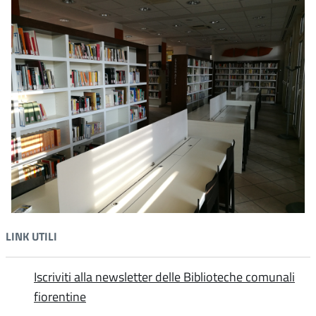
persone, con distinzione per i minori, sono autorizzate,
spunto dall'ascolto attento e rispettoso delle sollecitazioni
secondo le norme previste dal Codice Civile e dalla
provenienti dagli utenti e promuovono la partecipazione
normativa vigente sul diritto d’autore e sulla tutela della
degli utenti, siano essi individui o gruppi, garantendo
privacy.
modalità semplici e chiare per inoltrare suggerimenti,
osservazioni e reclami e favoriscono l'abitudine a
Di ogni ripresa debitamente autorizzata, dovrà essere
segnalare difficoltà nella fruizione dei servizi.
lasciata una copia del prodotto finale alla biblioteca.
Informazioni sul servizio
Il tempo di concessione autorizzazione foto e riprese
video è entro 10 giorni.
Modulo riprese video e riproduzioni fotografiche
Informative privacy Biblioteche comunali fiorentine
LINK UTILI
Iscriviti alla newsletter delle Biblioteche comunali
fiorentine