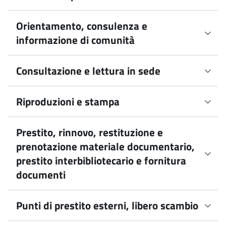
Informazioni sul servizio
Orientamento, consulenza e
informazione di comunità
Effettua la pre-iscrizione
Informazioni sul servizio
Consultazione e lettura in sede
Informazioni sul servizio
Riproduzioni e stampa
Informazioni sul servizio
Prestito, rinnovo, restituzione e
prenotazione materiale documentario,
prestito interbibliotecario e fornitura
documenti
Informazioni sul servizio
Punti di prestito esterni, libero scambio