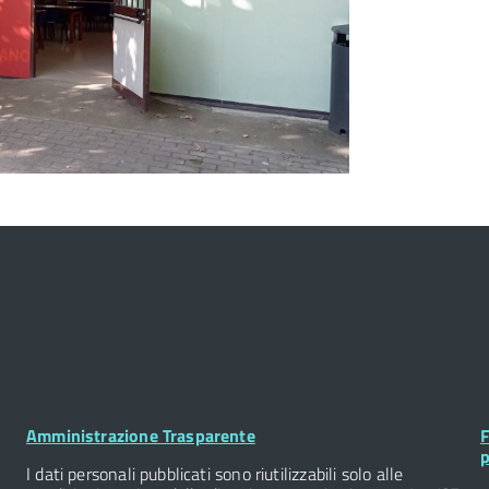
Footer
F
Amministrazione Trasparente
F
Widget
W
p
I dati personali pubblicati sono riutilizzabili solo alle