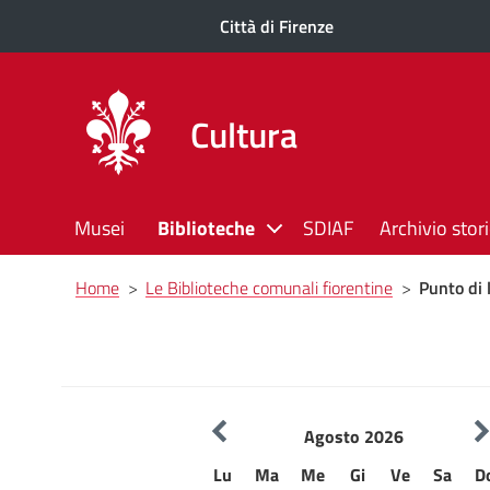
Città di Firenze
Cultura
Musei
Biblioteche
SDIAF
Archivio stor
Briciole
Home
>
Le Biblioteche comunali fiorentine
>
Punto di 
di
pane
Agosto 2026
Lu
Ma
Me
Gi
Ve
Sa
D