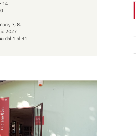
le 14
.30
bre, 7, 8,
aio 2027
vo:
dal 1 al 31