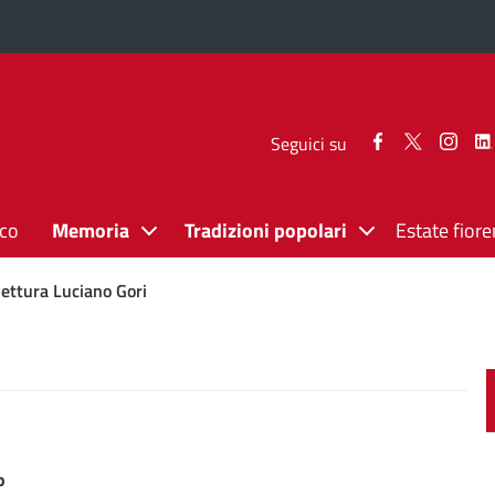
Seguici
Seguici
Segui
Seguici su
su
su
su
Facebook
Twitter
Inst
ico
Memoria
Tradizioni popolari
Estate fiore
lettura Luciano Gori
o