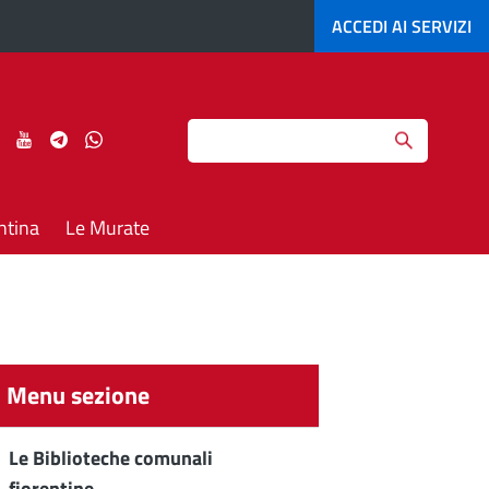
ACCEDI AI
SERVIZI
Search
ci
Seguici
Seguici
Seguici
Seguici
su
su
su
su
agram
LinkedIn
YouTube
Telegram
Whatsapp
ntina
Le Murate
Menu sezione
Le Biblioteche comunali
fiorentine