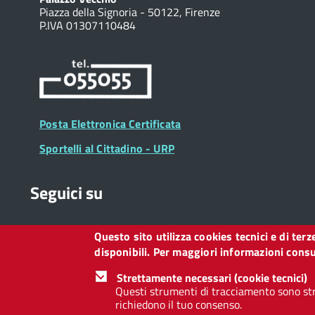
Piazza della Signoria - 50122, Firenze
P.IVA 01307110484
Posta Elettronica Certificata
Sportelli al Cittadino - URP
Seguici su
Questo sito utilizza cookies tecnici e di ter
Collegamento
Collegamento
Collegamento
Collegamento
Collegamento
Collegamento
Collegament
disponibili. Per maggiori informazioni consul
a
a
a
a
a
a
a
Facebook
Twitter
Instagram
LinkedIn
You
Telegram
Whatsapp
Strettamente necessari (cookie tecnici)
Tube
Questi strumenti di tracciamento sono str
richiedono il tuo consenso.
Footer