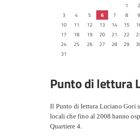
1
3
4
5
6
7
8
10
11
12
13
14
15
1
17
18
19
20
21
22
2
24
25
26
27
28
29
3
31
Punto di lettura 
Il Punto di lettura Luciano Gori s
locali che fino al 2008 hanno ospi
Quartiere 4.