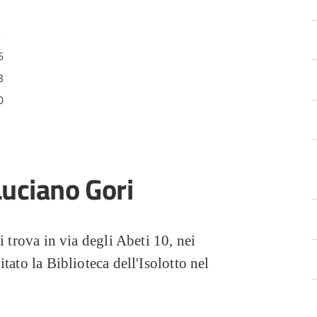
2
9
6
3
0
Luciano Gori
i trova in via degli Abeti 10, nei
tato la Biblioteca dell'Isolotto nel