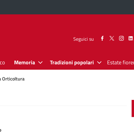
Seguici
Seguici
Segui
Seguici su
su
su
su
Facebook
Twitter
Inst
ico
Memoria
Tradizioni popolari
Estate fiore
a Orticoltura
o