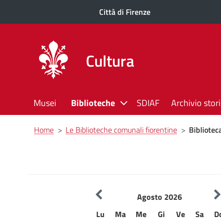
Città di Firenze
Cultura
Musei
Biblioteche
SDIAF
Archivio stor
Briciole
Home
>
Le Biblioteche comunali fiorentine
>
Bibliotec
di
pane
Agosto 2026
Lu
Ma
Me
Gi
Ve
Sa
D