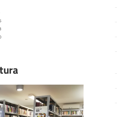
2
9
6
3
0
ltura