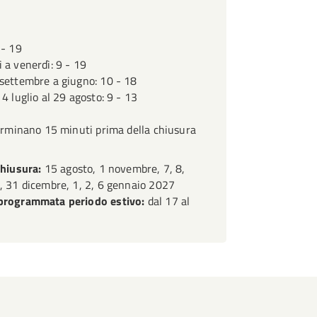
 poltrona per l’allattamento.
omico: dai grandi classici alle idee che
elle varie collocazioni
orie, guardare i video e ascoltare
 visione d’insieme della raccolta
one conferenze e incontri
 - 19
liografia sul Giappone
ibri particolari e curiosi anche non
 a venerdì: 9 - 19
ibrary
del Giardino
libri sul vernacolo fiorentino.
settembre a giugno: 10 - 18
 4 luglio al 29 agosto: 9 - 13
o di circa 600 volumi, tutti
onibili per il prestito ed eccezione
terminano 15 minuti prima della chiusura
chiusura:
15 agosto, 1 novembre, 7, 8,
, 31 dicembre, 1, 2, 6 gennaio 2027
programmata periodo estivo:
dal 17 al