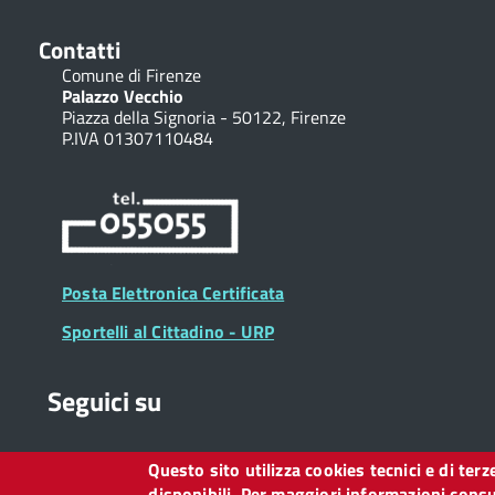
Contatti
Comune di Firenze
Palazzo Vecchio
Piazza della Signoria - 50122, Firenze
P.IVA 01307110484
Posta Elettronica Certificata
Sportelli al Cittadino - URP
Seguici su
Questo sito utilizza cookies tecnici e di ter
Collegamento
Collegamento
Collegamento
Collegamento
Collegamento
Collegamento
Collegament
disponibili. Per maggiori informazioni consul