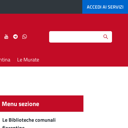
ACCEDI AI
SERVIZI
Search
ci
Seguici
Seguici
Seguici
Seguici
su
su
su
su
agram
LinkedIn
YouTube
Telegram
Whatsapp
ntina
Le Murate
Menu sezione
Le Biblioteche comunali
fiorentine