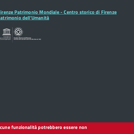
ooter
irenze Patrimonio Mondiale - Centro storico di Firenze
idget
atrimonio dell’Umanità
, alcune funzionalità potrebbero essere non