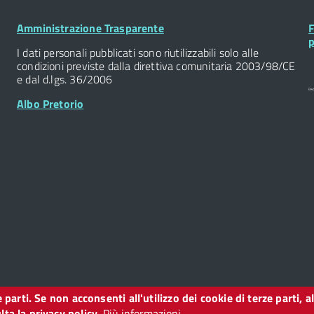
Footer
F
Amministrazione Trasparente
F
Widget
W
p
I dati personali pubblicati sono riutilizzabili solo alle
condizioni previste dalla direttiva comunitaria 2003/98/CE
e dal d.lgs. 36/2006
Albo Pretorio
ze parti. Se non acconsenti all'utilizzo dei cookie di terze parti
o
ta la privacy policy.
Più informazioni