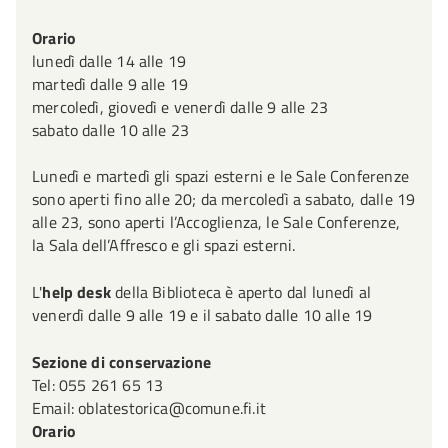
alfabetico per autore o interprete.
Orario
Arte e creatività
lunedì dalle 14 alle 19
martedì dalle 9 alle 19
La raccolta comprende le sezioni: Storia dell'arte,
mercoledì, giovedì e venerdì dalle 9 alle 23
Architettura e urbanistica, Scultura, Disegno, Pittura,
sabato dalle 10 alle 23
Grafica, Fotografia, Moda e tessuti, Antiquariato e
Lunedì e martedì gli spazi esterni e le Sale Conferenze
arredamento.
sono aperti fino alle 20; da mercoledì a sabato, dalle 19
alle 23, sono aperti l’Accoglienza, le Sale Conferenze,
La collezione traccia il percorso della storia dell'arte
la Sala dell’Affresco e gli spazi esterni.
nelle sue varie forme espressive, in relazione ai singoli
periodi e ai singoli artisti. I testi, spesso arricchiti da un
L'
help desk
della Biblioteca è aperto dal lunedì al
notevole corredo iconografico, sono tesi a coprire le
venerdì dalle 9 alle 19 e il sabato dalle 10 alle 19
esigenze di studio e di ricerca attraverso studi descrittivi,
analitici e interpretativi.
Sezione di conservazione
Tel: 055 261 65 13
Cinema e spettacolo
Email: oblatestorica@comune.fi.it
Orario
La raccolta comprende le sezioni: Cinema, Teatro e