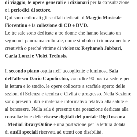
di viaggio
, le
opere generali
e i
dizionari
per la consultazione
e i
periodici di settore.
Qui sono collocati gli scaffali dedicati al
Maggio Musicale
Fiorentino
e la
collezione di CD e DVD.
Le tre sale sono dedicate a tre donne che hanno lasciato un
segno nel panorama culturale, come simbolo di rinnovamento e
creatività o perché vittime di violenza:
Reyhaneh Jabbari,
Carla Lonzi e Violet Trefusis.
Il
secondo piano
ospita nell' accogliente e luminosa
Sala
dell'affesco Dario Capolicchio,
con oltre 90 posti a sedere per
la lettura e lo studio, le opere collocate a scaffale aperto delle
sezioni di Scienza e tecnica e Civiltà e progresso. Nella Sezione
sono presenti libri e materiale informativo relativo alla salute e
al benessere. Nella sala è presente una postazione dedicata alla
consultazione delle
risorse digitali del portale DigiToscana
- MediaLibraryOnline
e
una postazione per la lettura dotata
di
ausili speciali
riservata ad utenti con disabilità.