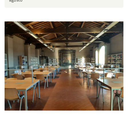
destinatari.
Nella sezione Cinema è presente il
Fondo
N.I.C.E.
donato, nell’ambito del progetto
Video
Library alle Oblate
, dall’Associazione Culturale New
Italian Cinema Events.
Civiltà e progresso
La raccolta comprende le sezioni: Psicologia, Filosofia,
Religione, Storia e preistoria, Archeologia.
In ogni sezione si trovano una o più opere di storia della
disciplina stessa, opere storiografiche, di
approfondimento e manuali. I testi coprono i singoli
autori principali così come le principali correnti.
Fumetti