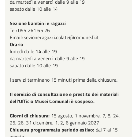
da martedì a venerdì dalle 9 alle 19
spettacolo, Danza. La raccolta di DVD è divisa nelle
sabato dalle 10 alle 14
sezioni Film, Teatro, Danza, Televisione, Documentari.
Sezione bambini e ragazzi
Tel: 055 261 65 26
La raccolta di DVD si propone di offrire una collezione
Email: sezioneragazzi.oblate@comune.fi.it
rappresentativa della storia del cinema includendo le
Orario
produzioni dei maggiori registi italiani e stranieri, dei
lunedì dalle 14 alle 19
generi e degli attori più significativi. La raccolta dedica
da martedì a venerdì dalle 9 alle 19
particolare attenzione al cinema contemporaneo e
sabato dalle 10 alle 19
d'autore di tutti i generi cinematografici. La collezione
cartacea traccia un percorso delle varie discipline con
I servizi terminano 15 minuti prima della chiusura.
riferimento al contesto socio culturale. Le opere
monografiche soddisfano le esigenze informative,
Il servizio di consultazione e prestito dei materiali
documentarie e di studio attraverso testi propedeutici,
dell'Ufficio Musei Comunali è sospeso.
analitici, esplicativi sui singoli film, sui singoli autori,
sulle scuole di cinema e di teatro. Le opere
Giorni di chiusura:
15 agosto, 1 novembre, 7, 8, 24,
25, 26, 31 dicembre, 1, 2, 6 gennaio 2027
interdisciplinari analizzano i sistemi ed i contenuti visivi
Chiusura programmata periodo estivo:
dal 7 al 15
e le loro correlazioni tenendo conto della molteplicità dei
agosto