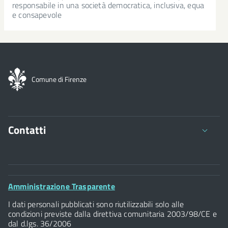
responsabile in una società democratica, inclusiva, equa
e consapevole
Comune di Firenze
Contatti
Comune di Firenze
Palazzo Vecchio
Footer
Amministrazione Trasparente
Piazza della Signoria - 50122, Firenze
Widget
P.IVA 01307110484
I dati personali pubblicati sono riutilizzabili solo alle
condizioni previste dalla direttiva comunitaria 2003/98/CE e
dal d.lgs. 36/2006