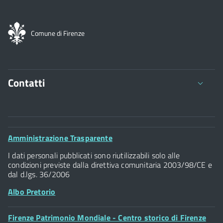
Comune di Firenze
Contatti
Comune di Firenze
Palazzo Vecchio
Footer
Amministrazione Trasparente
Piazza della Signoria - 50122, Firenze
Widget
P.IVA 01307110484
I dati personali pubblicati sono riutilizzabili solo alle
condizioni previste dalla direttiva comunitaria 2003/98/CE e
dal d.lgs. 36/2006
Albo Pretorio
Footer
Firenze Patrimonio Mondiale - Centro storico di Firenze
Posta Elettronica Certificata