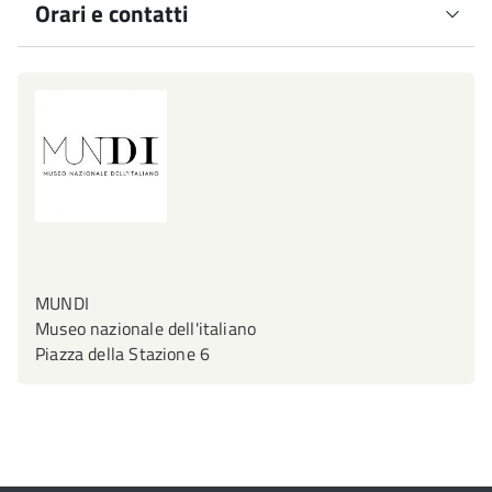
Orari e contatti
cellulare Aliseo.jpg
Il museo è momentaneamente chiuso al pubblico a causa
dei lavori di completamento della struttura; la riapertura
è prevista per il 2024.
Museo nazionale dell'Italiano
Piazza della Stazione 6, Firenze
museo.mundi@comune.fi.it
MUNDI
Museo nazionale dell'italiano
Piazza della Stazione 6