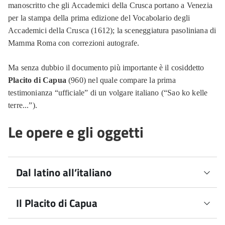
manoscritto che gli Accademici della Crusca portano a Venezia
per la stampa della prima edizione del Vocabolario degli
Accademici della Crusca (1612); la sceneggiatura pasoliniana di
Mamma Roma con correzioni autografe.
Ma senza dubbio il documento più importante è il cosiddetto
Placito di Capua
(960) nel quale compare la prima
testimonianza “ufficiale” di un volgare italiano (“Sao ko kelle
terre...”).
Le opere e gli oggetti
Dal latino all’italiano
Il Placito di Capua
Un graffito pompeiano e le epigrafi esposte (I-IX secolo
d.C.) testimoniano i cambiamenti del latino parlato che