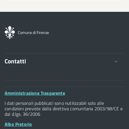
Comune di Firenze
Contatti
Comune di Firenze
Palazzo Vecchio
Footer
Amministrazione Trasparente
Piazza della Signoria - 50122, Firenze
Widget
P.IVA 01307110484
I dati personali pubblicati sono riutilizzabili solo alle
condizioni previste dalla direttiva comunitaria 2003/98/CE e
dal d.lgs. 36/2006
Albo Pretorio