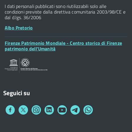
Widget
P.IVA 01307110484
I dati personali pubblicati sono riutilizzabili solo alle
condizioni previste dalla direttiva comunitaria 2003/98/CE e
dal d.lgs. 36/2006
Albo Pretorio
Footer
Firenze Patrimonio Mondiale - Centro storico di Firenze
Posta Elettronica Certificata
Widget
patrimonio dell’Umanità
Sportelli al Cittadino - URP
Seguici su
Collegamento
Collegamento
Collegamento
Collegamento
Collegamento
Collegamento
Collegamento
a
a
a
a
a
a
a
Facebook
Twitter
Instagram
LinkedIn
You
Telegram
Whatsapp
Tube
Footer