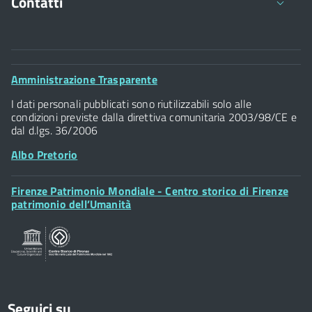
Contatti
Comune di Firenze
Palazzo Vecchio
Footer
Amministrazione Trasparente
Piazza della Signoria - 50122, Firenze
Widget
P.IVA 01307110484
I dati personali pubblicati sono riutilizzabili solo alle
condizioni previste dalla direttiva comunitaria 2003/98/CE e
dal d.lgs. 36/2006
Albo Pretorio
Footer
Firenze Patrimonio Mondiale - Centro storico di Firenze
Posta Elettronica Certificata
Widget
patrimonio dell’Umanità
Sportelli al Cittadino - URP
Seguici su