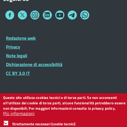
Collegamento
Collegamento
Collegamento
Collegamento
Collegamento
Collegamento
Collegamento
a
a
a
a
a
a
a
Facebook
Twitter
Instagram
LinkedIn
You
Telegram
Whatsapp
Tube
Footer
Redazione web
Footer
Widget
menu
Privacy
Note legali
Dichiarazione di accessibilità
CC BY 3.0 IT
Questo sito utilizza cookies tecnici e di terze parti. Se non acconsenti
all'utilizzo dei cookie di terze parti, alcune funzionalità potrebbero essere
non disponibili. Per maggiori informazioni consulta la privacy policy.
Più informazioni
Strettamente necessari (cookie tecnici)