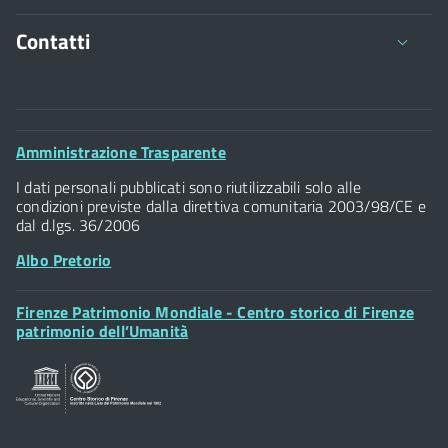
Contatti
Comune di Firenze
Palazzo Vecchio
Footer
Amministrazione Trasparente
Piazza della Signoria - 50122, Firenze
Widget
P.IVA 01307110484
I dati personali pubblicati sono riutilizzabili solo alle
condizioni previste dalla direttiva comunitaria 2003/98/CE e
dal d.lgs. 36/2006
Albo Pretorio
Footer
Firenze Patrimonio Mondiale - Centro storico di Firenze
Posta Elettronica Certificata
Widget
patrimonio dell’Umanità
Sportelli al Cittadino - URP