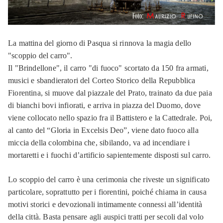
La mattina del giorno di Pasqua si rinnova la magia dello
"scoppio del carro".
Il "Brindellone", il carro "di fuoco" scortato da 150 fra armati,
musici e sbandieratori del Corteo Storico della Repubblica
Fiorentina, si muove dal piazzale del Prato, trainato da due paia
di bianchi bovi infiorati, e arriva in piazza del Duomo, dove
viene collocato nello spazio fra il Battistero e la Cattedrale. Poi,
al canto del “Gloria in Excelsis Deo”, viene dato fuoco alla
miccia della colombina che, sibilando, va ad incendiare i
mortaretti e i fuochi d’artificio sapientemente disposti sul carro.
Lo scoppio del carro è una cerimonia che riveste un significato
particolare, soprattutto per i fiorentini, poiché chiama in causa
motivi storici e devozionali intimamente connessi all’identità
della città. Basta pensare agli auspici tratti per secoli dal volo