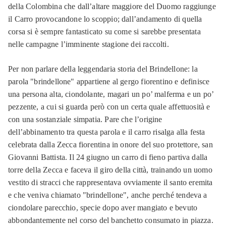
della Colombina che dall’altare maggiore del Duomo raggiunge
il Carro provocandone lo scoppio; dall’andamento di quella
corsa si è sempre fantasticato su come si sarebbe presentata
nelle campagne l’imminente stagione dei raccolti.
Per non parlare della leggendaria storia del Brindellone: la
parola "brindellone" appartiene al gergo fiorentino e definisce
una persona alta, ciondolante, magari un po’ malferma e un po’
pezzente, a cui si guarda però con un certa quale affettuosità e
con una sostanziale simpatia. Pare che l’origine
dell’abbinamento tra questa parola e il carro risalga alla festa
celebrata dalla Zecca fiorentina in onore del suo protettore, san
Giovanni Battista. Il 24 giugno un carro di fieno partiva dalla
torre della Zecca e faceva il giro della città, trainando un uomo
vestito di stracci che rappresentava ovviamente il santo eremita
e che veniva chiamato "brindellone", anche perché tendeva a
ciondolare parecchio, specie dopo aver mangiato e bevuto
abbondantemente nel corso del banchetto consumato in piazza.