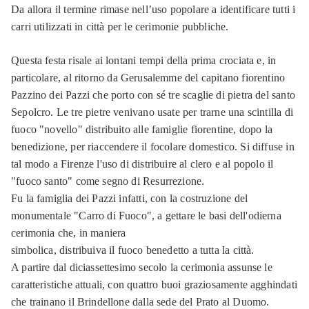
Da allora il termine rimase nell’uso popolare a identificare tutti i
carri utilizzati in città per le cerimonie pubbliche.
Questa festa risale ai lontani tempi della prima crociata e, in
particolare, al ritorno da Gerusalemme del capitano fiorentino
Pazzino dei Pazzi che porto con sé tre scaglie di pietra del santo
Sepolcro. Le tre pietre venivano usate per trarne una scintilla di
fuoco "novello" distribuito alle famiglie fiorentine, dopo la
benedizione, per riaccendere il focolare domestico. Si diffuse in
tal modo a Firenze l'uso di distribuire al clero e al popolo il
"fuoco santo" come segno di Resurrezione.
Fu la famiglia dei Pazzi infatti, con la costruzione del
monumentale "Carro di Fuoco", a gettare le basi dell'odierna
cerimonia che, in maniera
simbolica, distribuiva il fuoco benedetto a tutta la città.
A partire dal diciassettesimo secolo la cerimonia assunse le
caratteristiche attuali, con quattro buoi graziosamente agghindati
che trainano il Brindellone dalla sede del Prato al Duomo.