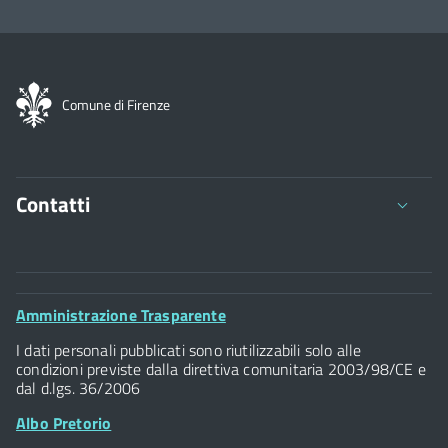
Comune di Firenze
Contatti
Comune di Firenze
Palazzo Vecchio
Footer
Amministrazione Trasparente
Piazza della Signoria - 50122, Firenze
Widget
P.IVA 01307110484
I dati personali pubblicati sono riutilizzabili solo alle
condizioni previste dalla direttiva comunitaria 2003/98/CE e
dal d.lgs. 36/2006
Albo Pretorio