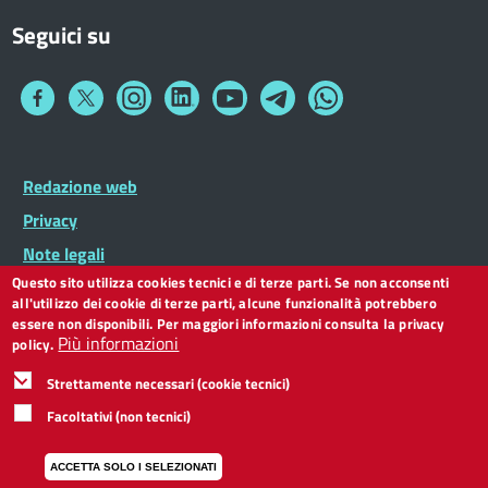
Seguici su
Collegamento
Collegamento
Collegamento
Collegamento
Collegamento
Collegamento
Collegamento
a
a
a
a
a
a
a
Facebook
Twitter
Instagram
LinkedIn
You
Telegram
Whatsapp
Tube
Footer
Redazione web
Footer
Widget
menu
Privacy
Note legali
Questo sito utilizza cookies tecnici e di terze parti. Se non acconsenti
Dichiarazione di accessibilità
all'utilizzo dei cookie di terze parti, alcune funzionalità potrebbero
CC BY 3.0 IT
essere non disponibili. Per maggiori informazioni consulta la privacy
Più informazioni
policy.
Strettamente necessari (cookie tecnici)
Facoltativi (non tecnici)
ACCETTA SOLO I SELEZIONATI