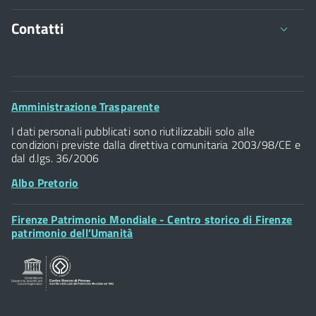
Contatti
Comune di Firenze
Palazzo Vecchio
Footer
Amministrazione Trasparente
Piazza della Signoria - 50122, Firenze
Widget
P.IVA 01307110484
I dati personali pubblicati sono riutilizzabili solo alle
condizioni previste dalla direttiva comunitaria 2003/98/CE e
dal d.lgs. 36/2006
Albo Pretorio
Footer
Firenze Patrimonio Mondiale - Centro storico di Firenze
Posta Elettronica Certificata
Widget
patrimonio dell’Umanità
Sportelli al Cittadino - URP