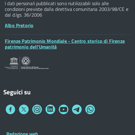
I dati personali pubblicati sono riutilizzabili solo alle
condizioni previste dalla direttiva comunitaria 2003/98/CE e
dal d.lgs. 36/2006
Albo Pretorio
Footer
Firenze Patrimonio Mondiale - Centro storico di Firenze
Posta Elettronica Certificata
Widget
patrimonio dell’Umanità
Sportelli al Cittadino - URP
Seguici su
Collegamento
Collegamento
Collegamento
Collegamento
Collegamento
Collegamento
Collegamento
a
a
a
a
a
a
a
Facebook
Twitter
Instagram
LinkedIn
You
Telegram
Whatsapp
Tube
Footer
Redazione web