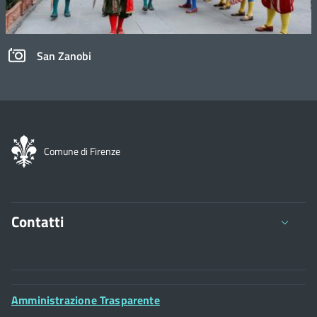
San Zanobi
Comune di Firenze
Contatti
Comune di Firenze
Palazzo Vecchio
Footer
Amministrazione Trasparente
Piazza della Signoria - 50122, Firenze
Widget
P.IVA 01307110484