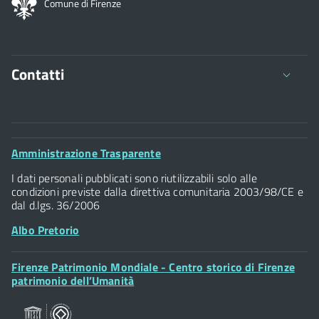
Comune di Firenze
Contatti
Comune di Firenze
Palazzo Vecchio
Footer
Amministrazione Trasparente
Piazza della Signoria - 50122, Firenze
Widget
P.IVA 01307110484
I dati personali pubblicati sono riutilizzabili solo alle
condizioni previste dalla direttiva comunitaria 2003/98/CE e
dal d.lgs. 36/2006
Albo Pretorio
Footer
Firenze Patrimonio Mondiale - Centro storico di Firenze
Posta Elettronica Certificata
Widget
patrimonio dell’Umanità
Sportelli al Cittadino - URP