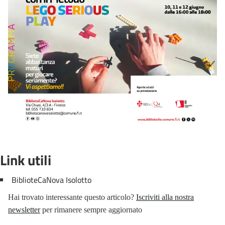
Memoriale
delle
Deportazioni
Memorie
di
Resistenza
fiorentina
Tradizioni
popolari
Calcio
storico
fiorentino
Link utili
Festività
BiblioteCaNova Isolotto
fiorentine
Hai trovato interessante questo articolo?
Iscriviti alla nostra
Corteo
newsletter
per rimanere sempre aggiornato
storico