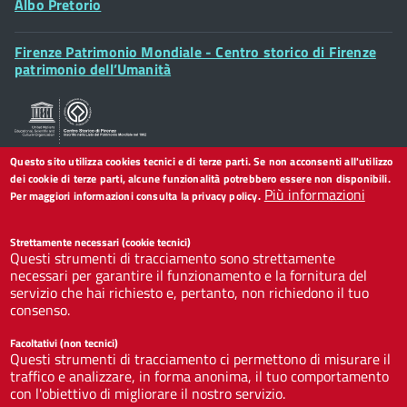
Albo Pretorio
Footer
Firenze Patrimonio Mondiale - Centro storico di Firenze
Posta Elettronica Certificata
Widget
patrimonio dell’Umanità
Sportelli al Cittadino - URP
Questo sito utilizza cookies tecnici e di terze parti. Se non acconsenti all'utilizzo
dei cookie di terze parti, alcune funzionalità potrebbero essere non disponibili.
Seguici su
Più informazioni
Per maggiori informazioni consulta la privacy policy.
Collegamento
Collegamento
Collegamento
Collegamento
Collegamento
Collegamento
Collegamento
Strettamente necessari (cookie tecnici)
a
a
a
a
a
a
a
Questi strumenti di tracciamento sono strettamente
Facebook
Twitter
Instagram
LinkedIn
You
Telegram
Whatsapp
necessari per garantire il funzionamento e la fornitura del
Tube
servizio che hai richiesto e, pertanto, non richiedono il tuo
Footer
consenso.
Redazione web
Footer
Widget
Facoltativi (non tecnici)
menu
Privacy
Questi strumenti di tracciamento ci permettono di misurare il
Note legali
traffico e analizzare, in forma anonima, il tuo comportamento
con l'obiettivo di migliorare il nostro servizio.
Dichiarazione di accessibilità