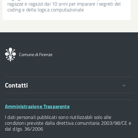
ragazze e ragazzi dai 10 anni per imparare i segreti del
Seguici
Instagram
coding e della logica computazionale
su
Seguici
LinkedIn
su
Seguici
YouTube
su
Seguici
Telegram
Comune di Firenze
su
Whatsapp
Contatti
Comune di Firenze
Palazzo Vecchio
Footer
Amministrazione Trasparente
Piazza della Signoria - 50122, Firenze
Widget
P.IVA 01307110484
I dati personali pubblicati sono riutilizzabili solo alle
condizioni previste dalla direttiva comunitaria 2003/98/CE e
dal d.lgs. 36/2006