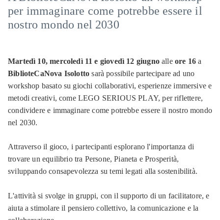
per immaginare come potrebbe essere il
Attività
e
nostro mondo nel 2030
progetti
Gruppi
Martedì 10, mercoledì 11 e giovedì 12 giugno
alle
ore 16
a
di
lettura
BiblioteCaNova Isolotto
sarà possibile partecipare ad uno
workshop basato su giochi collaborativi, esperienze immersive e
Patto
metodi creativi, come LEGO SERIOUS PLAY, per riflettere,
per
condividere e immaginare come potrebbe essere il nostro mondo
la
nel 2030.
lettura
Attraverso il gioco, i partecipanti esplorano l'importanza di
Consigli
di
trovare un equilibrio tra Persone, Pianeta e Prosperità,
lettura
sviluppando consapevolezza su temi legati alla sostenibilità.
e
pubblicazioni
L'attività si svolge in gruppi, con il supporto di un facilitatore, e
aiuta a stimolare il pensiero collettivo, la comunicazione e la
Bambini