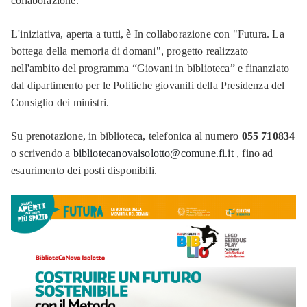
e
collaborazione.
ragazzi
L'iniziativa, aperta a tutti, è In collaborazione con "Futura. La
Intercultura
bottega della memoria di domani", progetto realizzato
nell'ambito del programma “Giovani in biblioteca” e finanziato
Mappa
dal dipartimento per le Politiche giovanili della Presidenza del
della
Consiglio dei ministri.
lettura
Su prenotazione, in biblioteca, telefonica al numero
055 710834
Podcast
o scrivendo a
bibliotecanovaisolotto@comune.fi.it
, fino ad
esaurimento dei posti disponibili.
SDIAF
Archivio
storico
Memoria
Pietre
d'inciampo