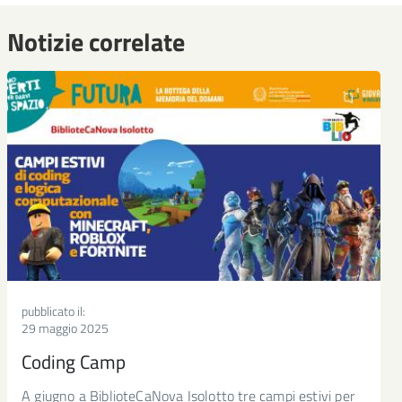
della
Repubblica
Notizie correlate
fiorentina
Estate
fiorentina
Le
Murate
Seguici
su
Seguici
pubblicato il:
su
29 maggio 2025
Seguici
Facebook
su
Coding Camp
Seguici
Twitter
A giugno a BiblioteCaNova Isolotto tre campi estivi per
su