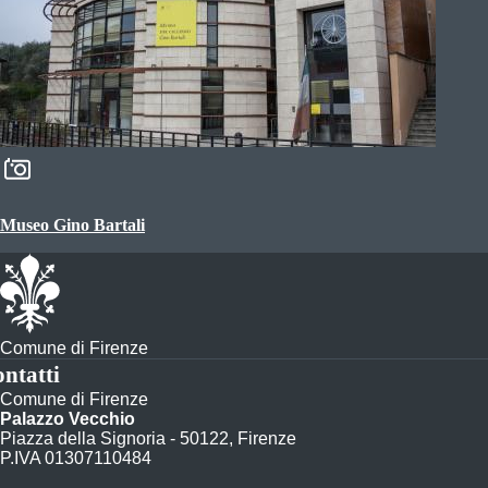
Museo Gino Bartali
Comune di Firenze
ntatti
Comune di Firenze
Palazzo Vecchio
Piazza della Signoria - 50122, Firenze
P.IVA 01307110484