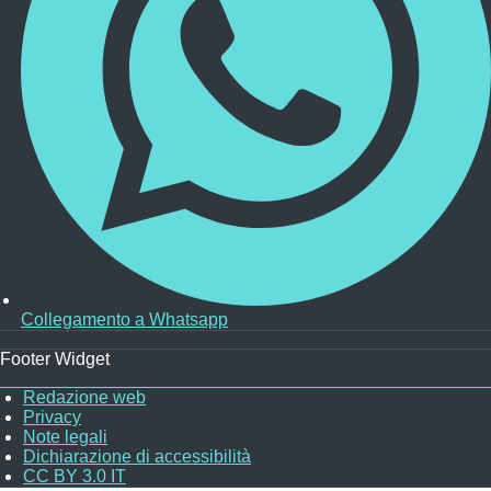
Collegamento a Whatsapp
Footer Widget
Redazione web
Privacy
ooter
Note legali
enu
Dichiarazione di accessibilità
CC BY 3.0 IT