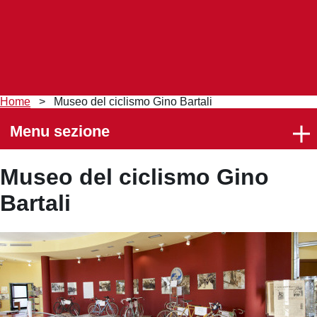
Briciole
Home
>
Museo del ciclismo Gino Bartali
di
pane
Menu sezione
Museo del ciclismo Gino
Bartali