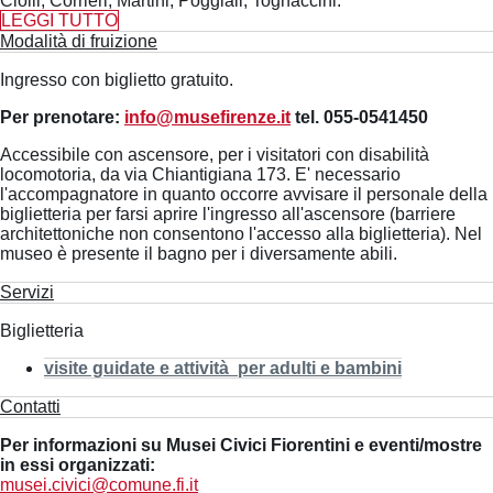
Ciolli, Corrieri, Martini, Poggiali, Tognaccini.
LEGGI TUTTO
Modalità di fruizione
Ingresso con biglietto gratuito.
Per prenotare:
info@musefirenze.it
tel. 055-0541450
Accessibile con ascensore, per i visitatori con disabilità
locomotoria, da via Chiantigiana 173. E' necessario
l'accompagnatore in quanto occorre avvisare il personale della
biglietteria per farsi aprire l'ingresso all'ascensore (barriere
architettoniche non consentono l'accesso alla biglietteria). Nel
museo è presente il bagno per i diversamente abili.
Servizi
Biglietteria
visite guidate e attività per adulti e bambini
Contatti
Per informazioni su Musei Civici Fiorentini e eventi/mostre
in essi organizzati:
musei.civici@comune.fi.it