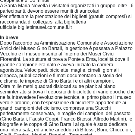
Cappella è di 30 minuti.
A Santa Maria Novella i visitatori organizzati in gruppo, oltre i 6
partecipanti, devono essere muniti di auricolari.
Per effettuare la prenotazione dei biglietti (gratuiti compresi) si
raccomanda di collegarsi alla biglietteria
ufficiale bigliettimusei.comune.fi.it
In breve
Dopo l'accordo tra Amministrazione Comunale e Associazione
Amici del Museo Gino Bartali, la gestione è passata a Palazzo
Vecchio e il museo inserito all'interno dei Musei Civici
Fiorentini. La struttura si trova a Ponte a Ema, località dove il
grande campione era nato e aveva iniziato la carriera
agonistica. Velocipedi, biciclette, maglie, cimeli, giornali
d'epoca, pubblicazioni e filmati documentano la storia del
ciclismo, le imprese di Gino Bartali e di altri campioni.
Oltre mille metri quadrati dislocati su tre piani: al piano
seminterrato si trova il deposito di biciclette di varie epoche che
ne fa intravedere l'evoluzione tecnica, al primo piano il museo
vero e proprio, con l'esposizione di biciclette appartenute ai
grandi campioni del ciclismo, compresa una Stucchi
perfettamente conservata, le maglie dei campioni del passato
(Gino Bartali, Fausto Coppi, Franco Bitossi, Alfredo Martini), le
biografie e le coppe di Gino Bartali al quale è stata dedicata
una intera sala, ed anche aneddoti di Bitossi, Boni, Chioccioli,