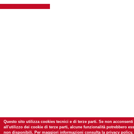
Scroll to top of the page
Questo sito utilizza cookies tecnici e di terze parti. Se non acconsenti
all'utilizzo dei cookie di terze parti, alcune funzionalità potrebbero es
non disponibili. Per maggiori informazioni consulta la privacy policy.