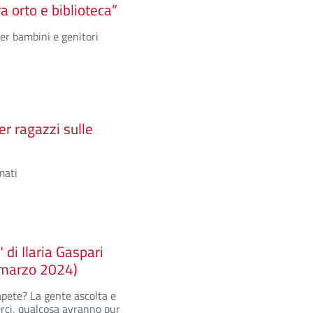
a orto e biblioteca”
per bambini e genitori
er ragazzi sulle
mati
 di Ilaria Gaspari
9 marzo 2024)
apete? La gente ascolta e
erci, qualcosa avranno pur