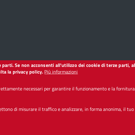
ze parti. Se non acconsenti all'utilizzo dei cookie di terze parti
o
ta la privacy policy.
Più informazioni
ettamente necessari per garantire il funzionamento e la fornitura d
i accessibilità
CC BY 3.0 IT
tono di misurare il traffico e analizzare, in forma anonima, il tuo