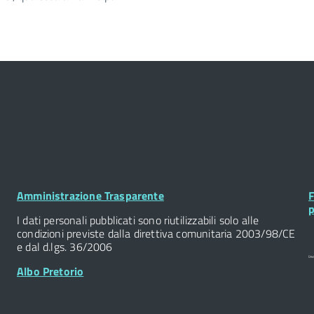
Footer
F
Amministrazione Trasparente
F
Widget
W
p
I dati personali pubblicati sono riutilizzabili solo alle
condizioni previste dalla direttiva comunitaria 2003/98/CE
e dal d.lgs. 36/2006
Albo Pretorio