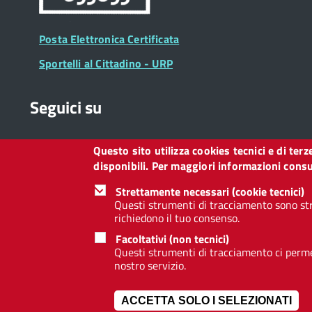
Posta Elettronica Certificata
Sportelli al Cittadino - URP
Seguici su
Questo sito utilizza cookies tecnici e di ter
Collegamento
Collegamento
Collegamento
Collegamento
Collegamento
Collegamento
Collegament
disponibili. Per maggiori informazioni consul
a
a
a
a
a
a
a
Facebook
Twitter
Instagram
LinkedIn
You
Telegram
Whatsapp
Strettamente necessari (cookie tecnici)
Tube
Questi strumenti di tracciamento sono str
richiedono il tuo consenso.
Footer
Footer
Redazione web
Privacy
Note legali
Dichiarazione d
Facoltativi (non tecnici)
Widget
menu
Questi strumenti di tracciamento ci permet
nostro servizio.
ACCETTA SOLO I SELEZIONATI