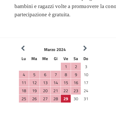
bambini e ragazzi volte a promuovere la conos
partecipazione è gratuita.
Marzo 2024
Lu
Ma
Me
Gi
Ve
Sa
Do
1
2
3
4
5
6
7
8
9
10
11
12
13
14
15
16
17
18
19
20
21
22
23
24
25
26
27
28
29
30
31