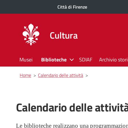
Città di Firenze
Cultura
Musei
Biblioteche
SDIAF
Archivio stor
Briciole
Home
>
Calendario delle attività
>
di
pane
Calendario delle attivit
Le biblioteche realizzano una programmazione c