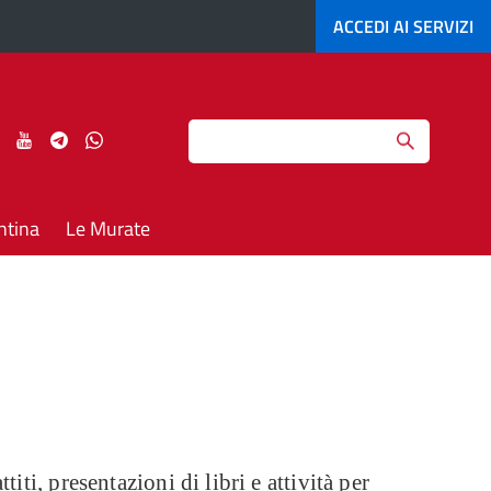
ACCEDI AI
SERVIZI
Search
ci
Seguici
Seguici
Seguici
Seguici
su
su
su
su
agram
LinkedIn
YouTube
Telegram
Whatsapp
ntina
Le Murate
i, presentazioni di libri e attività per