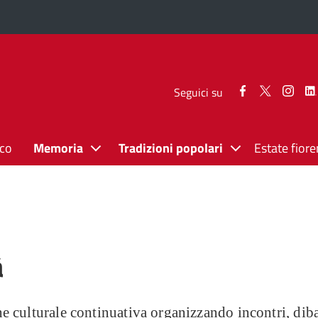
Seguici
Seguici
Segui
Seguici su
su
su
su
Facebook
Twitter
Inst
ico
Memoria
Tradizioni popolari
Estate fiore
à
ulturale continuativa organizzando incontri, dibattit