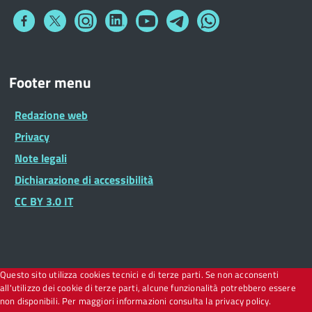
Collegamento
Collegamento
Collegamento
Collegamento
Collegamento
Collegamento
Collegamento
a
a
a
a
a
a
a
Facebook
Twitter
Instagram
LinkedIn
You
Telegram
Whatsapp
Tube
Footer
Footer menu
Widget
Redazione web
Privacy
Note legali
Dichiarazione di accessibilità
CC BY 3.0 IT
Questo sito utilizza cookies tecnici e di terze parti. Se non acconsenti
all'utilizzo dei cookie di terze parti, alcune funzionalità potrebbero essere
non disponibili. Per maggiori informazioni consulta la privacy policy.