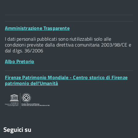
Comune di Firenze
Palazzo Vecchio
Footer
Amministrazione Trasparente
Piazza della Signoria - 50122, Firenze
Widget
P.IVA 01307110484
I dati personali pubblicati sono riutilizzabili solo alle
condizioni previste dalla direttiva comunitaria 2003/98/CE e
dal d.lgs. 36/2006
Albo Pretorio
Footer
Firenze Patrimonio Mondiale - Centro storico di Firenze
Posta Elettronica Certificata
Widget
patrimonio dell’Umanità
Sportelli al Cittadino - URP
Seguici su