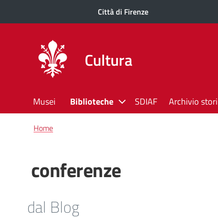
Città di Firenze
Cultura
Musei
Biblioteche
SDIAF
Archivio stor
Briciole
Home
di
pane
conferenze
dal Blog