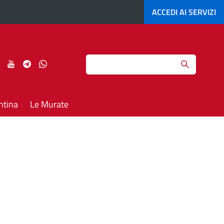
ACCEDI AI
SERVIZI
Search
ci
Seguici
Seguici
Seguici
Seguici
su
su
su
su
agram
LinkedIn
YouTube
Telegram
Whatsapp
ntina
Le Murate