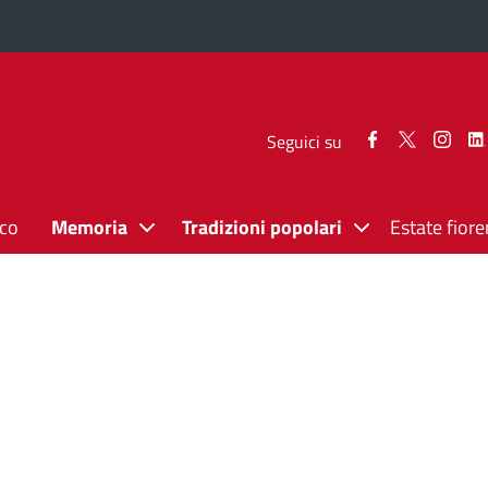
Seguici
Seguici
Segui
Seguici su
su
su
su
Facebook
Twitter
Inst
ico
Memoria
Tradizioni popolari
Estate fiore