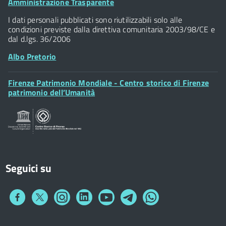
Footer
Amministrazione Trasparente
Piazza della Signoria - 50122, Firenze
Widget
P.IVA 01307110484
I dati personali pubblicati sono riutilizzabili solo alle
condizioni previste dalla direttiva comunitaria 2003/98/CE e
dal d.lgs. 36/2006
Albo Pretorio
Footer
Firenze Patrimonio Mondiale - Centro storico di Firenze
Posta Elettronica Certificata
Widget
patrimonio dell’Umanità
Sportelli al Cittadino - URP
Seguici su
Collegamento
Collegamento
Collegamento
Collegamento
Collegamento
Collegamento
Collegamento
a
a
a
a
a
a
a
Facebook
Twitter
Instagram
LinkedIn
You
Telegram
Whatsapp
Tube