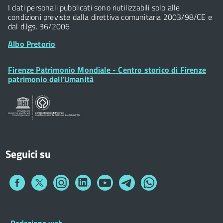
P.IVA 01307110484
I dati personali pubblicati sono riutilizzabili solo alle
condizioni previste dalla direttiva comunitaria 2003/98/CE e
dal d.lgs. 36/2006
Albo Pretorio
Footer
Firenze Patrimonio Mondiale - Centro storico di Firenze
Posta Elettronica Certificata
Widget
patrimonio dell’Umanità
Sportelli al Cittadino - URP
Seguici su
Collegamento
Collegamento
Collegamento
Collegamento
Collegamento
Collegamento
Collegamento
a
a
a
a
a
a
a
Facebook
Twitter
Instagram
LinkedIn
You
Telegram
Whatsapp
Tube
Footer