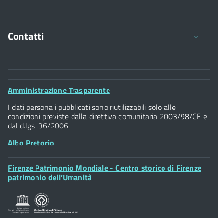
Contatti
Comune di Firenze
Palazzo Vecchio
Footer
Amministrazione Trasparente
Piazza della Signoria - 50122, Firenze
Widget
P.IVA 01307110484
I dati personali pubblicati sono riutilizzabili solo alle
condizioni previste dalla direttiva comunitaria 2003/98/CE e
dal d.lgs. 36/2006
Albo Pretorio
Footer
Firenze Patrimonio Mondiale - Centro storico di Firenze
Posta Elettronica Certificata
Widget
patrimonio dell’Umanità
Sportelli al Cittadino - URP