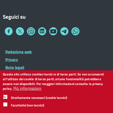
Seguici su
Collegamento
Collegamento
Collegamento
Collegamento
Collegamento
Collegamento
Collegamento
a
a
a
a
a
a
a
Facebook
Twitter
Instagram
LinkedIn
You
Telegram
Whatsapp
Tube
Footer
Redazione web
Footer
Widget
menu
Privacy
Note legali
Questo sito utilizza cookies tecnici e di terze parti. Se non acconsenti
Dichiarazione di accessibilità
all'utilizzo dei cookie di terze parti, alcune funzionalità potrebbero
CC BY 3.0 IT
essere non disponibili. Per maggiori informazioni consulta la privacy
Più informazioni
policy.
Strettamente necessari (cookie tecnici)
Facoltativi (non tecnici)