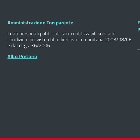
Footer
F
Amministrazione Trasparente
F
Widget
W
p
I dati personali pubblicati sono riutilizzabili solo alle
condizioni previste dalla direttiva comunitaria 2003/98/CE
e dal d.lgs. 36/2006
Albo Pretorio