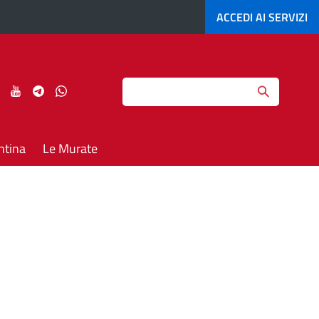
ACCEDI AI
SERVIZI
Search
ci
Seguici
Seguici
Seguici
Seguici
su
su
su
su
agram
LinkedIn
YouTube
Telegram
Whatsapp
ntina
Le Murate