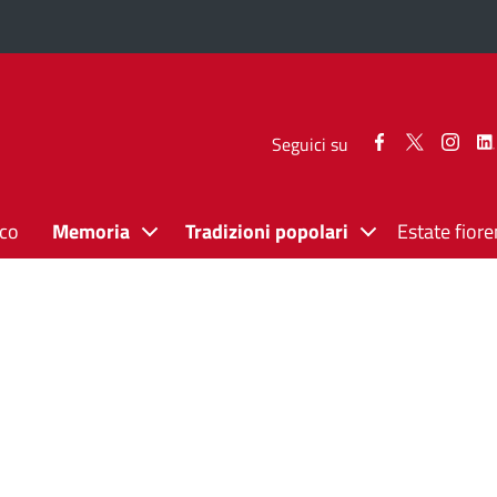
Seguici
Seguici
Segui
Seguici su
su
su
su
Facebook
Twitter
Inst
ico
Memoria
Tradizioni popolari
Estate fiore