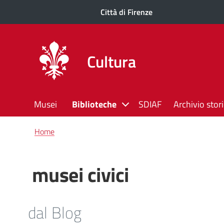
Città di Firenze
Cultura
Musei
Biblioteche
SDIAF
Archivio stor
Briciole
Home
di
pane
musei civici
dal Blog