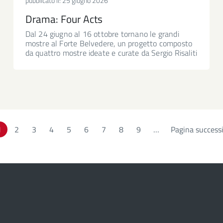
pubblicato il:
25 giugno 2026
Drama: Four Acts
Dal 24 giugno al 16 ottobre tornano le grandi
mostre al Forte Belvedere, un progetto composto
da quattro mostre ideate e curate da Sergio Risaliti
1
Page
2
Page
3
Page
4
Page
5
Page
6
Page
7
Page
8
Page
9
…
Pagina success