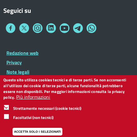
Seguici su
Collegamento
Collegamento
Collegamento
Collegamento
Collegamento
Collegamento
Collegamento
a
a
a
a
a
a
a
Facebook
Twitter
Instagram
LinkedIn
You
Telegram
Whatsapp
Tube
Footer
Redazione web
Footer
Widget
menu
Privacy
Note legali
Questo sito utilizza cookies tecnici e di terze parti. Se non acconsenti
Dichiarazione di accessibilità
all'utilizzo dei cookie di terze parti, alcune funzionalità potrebbero
CC BY 3.0 IT
essere non disponibili. Per maggiori informazioni consulta la privacy
Più informazioni
policy.
Strettamente necessari (cookie tecnici)
Facoltativi (non tecnici)
ACCETTA SOLO I SELEZIONATI