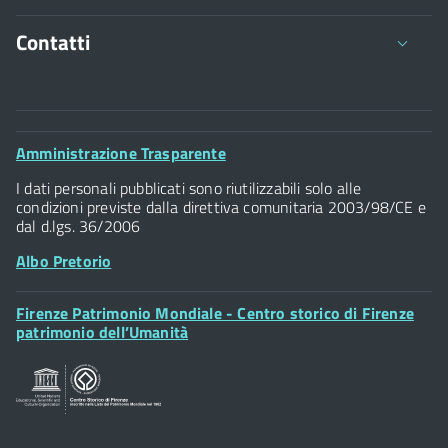
Contatti
Comune di Firenze
Palazzo Vecchio
Footer
Amministrazione Trasparente
Piazza della Signoria - 50122, Firenze
Widget
P.IVA 01307110484
I dati personali pubblicati sono riutilizzabili solo alle
condizioni previste dalla direttiva comunitaria 2003/98/CE e
dal d.lgs. 36/2006
Albo Pretorio
Footer
Firenze Patrimonio Mondiale - Centro storico di Firenze
Posta Elettronica Certificata
Widget
patrimonio dell’Umanità
Sportelli al Cittadino - URP