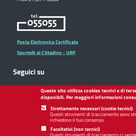
Posta Elettronica Certificata
Sportelli al Cittadino - URP
Seguici su
Questo sito utilizza cookies tecnici e di ter
Collegamento
Collegamento
Collegamento
Collegamento
Collegamento
Collegamento
Collegament
disponibili. Per maggiori informazioni consul
a
a
a
a
a
a
a
Facebook
Twitter
Instagram
LinkedIn
You
Telegram
Whatsapp
Strettamente necessari (cookie tecnici)
Tube
Questi strumenti di tracciamento sono str
richiedono il tuo consenso.
Footer
Footer
Redazione web
Privacy
Note legali
Dichiarazione d
Facoltativi (non tecnici)
Widget
menu
Questi strumenti di tracciamento ci permet