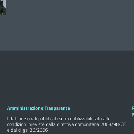
Footer
F
Amministrazione Trasparente
F
Widget
W
p
I dati personali pubblicati sono riutilizzabili solo alle
condizioni previste dalla direttiva comunitaria 2003/98/CE
e dal d.lgs. 36/2006