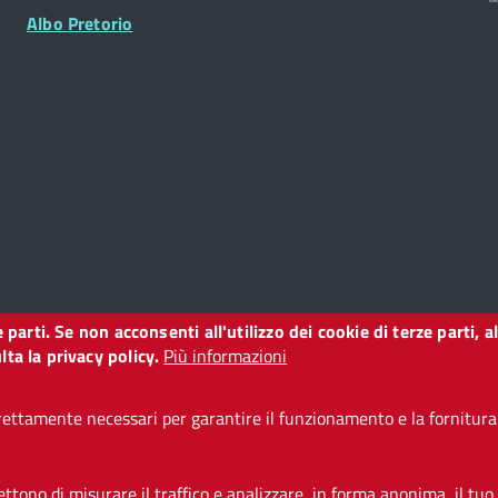
Albo Pretorio
ze parti. Se non acconsenti all'utilizzo dei cookie di terze parti
o
ta la privacy policy.
Più informazioni
ettamente necessari per garantire il funzionamento e la fornitura d
i accessibilità
CC BY 3.0 IT
tono di misurare il traffico e analizzare, in forma anonima, il tuo