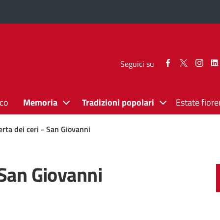
Seguici
Seguici
Segui
Seguici su
su
su
su
Facebook
Twitter
Inst
ico
Memoria
Tradizioni popolari
Estate fiore
erta dei ceri - San Giovanni
- San Giovanni