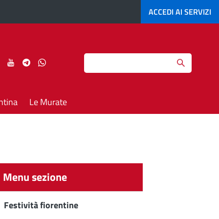
ACCEDI AI
SERVIZI
Search
ci
Seguici
Seguici
Seguici
Seguici
su
su
su
su
agram
LinkedIn
YouTube
Telegram
Whatsapp
ntina
Le Murate
Menu sezione
Festività fiorentine