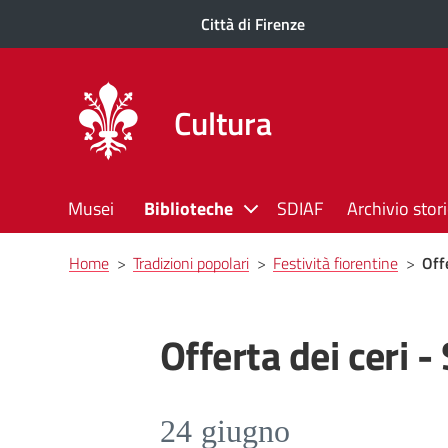
Città di Firenze
Cultura
Musei
Biblioteche
SDIAF
Archivio stor
Briciole
Home
>
Tradizioni popolari
>
Festività fiorentine
>
Off
di
pane
Offerta dei ceri 
24 giugno