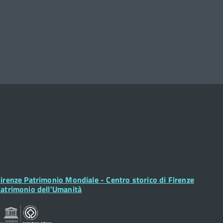
ooter
irenze Patrimonio Mondiale - Centro storico di Firenze
idget
atrimonio dell’Umanità