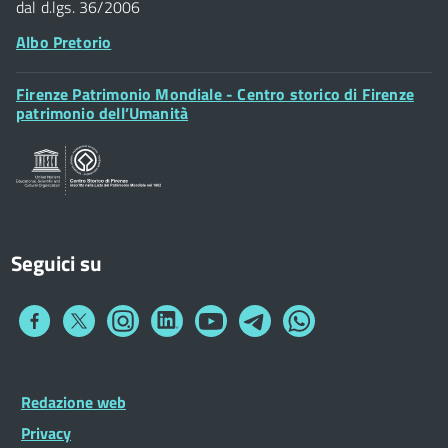
dal d.lgs. 36/2006
Albo Pretorio
Footer
Firenze Patrimonio Mondiale - Centro storico di Firenze
Posta Elettronica Certificata
Widget
patrimonio dell’Umanità
Sportelli al Cittadino - URP
Seguici su
Collegamento
Collegamento
Collegamento
Collegamento
Collegamento
Collegamento
Collegamento
a
a
a
a
a
a
a
Facebook
Twitter
Instagram
LinkedIn
You
Telegram
Whatsapp
Tube
Footer
Redazione web
Footer
Widget
menu
Privacy