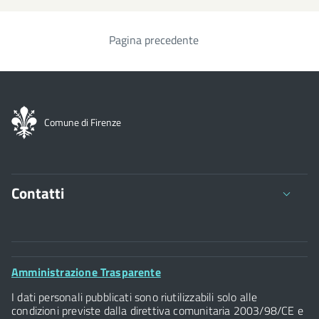
Pagina precedente
Paginazione
Comune di Firenze
Contatti
Comune di Firenze
Palazzo Vecchio
Footer
Amministrazione Trasparente
Piazza della Signoria - 50122, Firenze
Widget
P.IVA 01307110484
I dati personali pubblicati sono riutilizzabili solo alle
condizioni previste dalla direttiva comunitaria 2003/98/CE e