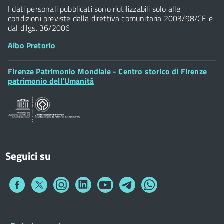
Widget
P.IVA 01307110484
I dati personali pubblicati sono riutilizzabili solo alle
condizioni previste dalla direttiva comunitaria 2003/98/CE e
dal d.lgs. 36/2006
Albo Pretorio
Footer
Firenze Patrimonio Mondiale - Centro storico di Firenze
Posta Elettronica Certificata
Widget
patrimonio dell’Umanità
Sportelli al Cittadino - URP
Seguici su
Collegamento
Collegamento
Collegamento
Collegamento
Collegamento
Collegamento
Collegamento
a
a
a
a
a
a
a
Facebook
Twitter
Instagram
LinkedIn
You
Telegram
Whatsapp
Tube
Footer