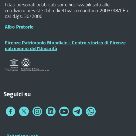
P.IVA 01307110484
I dati personali pubblicati sono riutilizzabili solo alle
condizioni previste dalla direttiva comunitaria 2003/98/CE e
dal d.lgs. 36/2006
Albo Pretorio
Footer
Firenze Patrimonio Mondiale - Centro storico di Firenze
Posta Elettronica Certificata
Widget
patrimonio dell’Umanità
Sportelli al Cittadino - URP
Seguici su
Collegamento
Collegamento
Collegamento
Collegamento
Collegamento
Collegamento
Collegamento
a
a
a
a
a
a
a
Facebook
Twitter
Instagram
LinkedIn
You
Telegram
Whatsapp
Tube
Footer