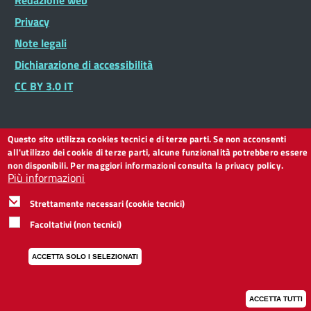
Redazione web
Footer
Widget
menu
Privacy
Note legali
Dichiarazione di accessibilità
CC BY 3.0 IT
Questo sito utilizza cookies tecnici e di terze parti. Se non acconsenti
all'utilizzo dei cookie di terze parti, alcune funzionalità potrebbero essere
non disponibili. Per maggiori informazioni consulta la privacy policy.
Più informazioni
Strettamente necessari (cookie tecnici)
Facoltativi (non tecnici)
ACCETTA SOLO I SELEZIONATI
ACCETTA TUTTI