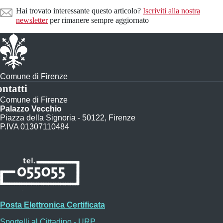
Hai trovato interessante questo articolo?
Iscriviti alla nostra
newsletter
per rimanere sempre aggiornato
Comune di Firenze
ntatti
Comune di Firenze
Palazzo Vecchio
Piazza della Signoria - 50122, Firenze
P.IVA 01307110484
Posta Elettronica Certificata
Sportelli al Cittadino - URP