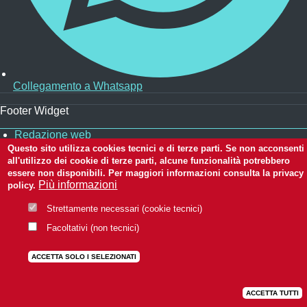
Collegamento a Whatsapp
Footer Widget
Redazione web
Privacy
ooter
Questo sito utilizza cookies tecnici e di terze parti. Se non acconsenti
Note legali
all'utilizzo dei cookie di terze parti, alcune funzionalità potrebbero
enu
Dichiarazione di accessibilità
essere non disponibili. Per maggiori informazioni consulta la privacy
CC BY 3.0 IT
Più informazioni
policy.
Scroll to top of the page
Strettamente necessari (cookie tecnici)
Facoltativi (non tecnici)
ACCETTA SOLO I SELEZIONATI
ACCETTA TUTTI