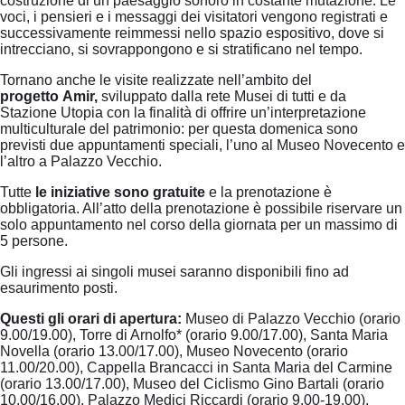
costruzione di un paesaggio sonoro in costante mutazione. Le
voci, i pensieri e i messaggi dei visitatori vengono registrati e
successivamente reimmessi nello spazio espositivo, dove si
intrecciano, si sovrappongono e si stratificano nel tempo.
Tornano anche le visite realizzate nell’ambito del
progetto Amir,
sviluppato dalla rete Musei di tutti e da
Stazione Utopia con la finalità di offrire un’interpretazione
multiculturale del patrimonio: per questa domenica sono
previsti due appuntamenti speciali, l’uno al Museo Novecento e
l’altro a Palazzo Vecchio.
Tutte
le iniziative sono gratuite
e la prenotazione è
obbligatoria. All’atto della prenotazione è possibile riservare un
solo appuntamento nel corso della giornata per un massimo di
5 persone.
Gli ingressi ai singoli musei saranno disponibili fino ad
esaurimento posti.
Questi gli orari di apertura:
Museo di Palazzo Vecchio (orario
9.00/19.00), Torre di Arnolfo* (orario 9.00/17.00), Santa Maria
Novella (orario 13.00/17.00), Museo Novecento (orario
11.00/20.00), Cappella Brancacci in Santa Maria del Carmine
(orario 13.00/17.00), Museo del Ciclismo Gino Bartali (orario
10.00/16.00), Palazzo Medici Riccardi (orario 9.00-19.00),