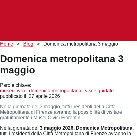
Briciole
Home
>
Blog
>
Domenica metropolitana 3 maggio
di
pane
Domenica metropolitana 3
maggio
Parole chiave:
musei civici
domenica metropolitana
visite guidate
pubblicato il:
27 aprile 2026
Nella giornata del 3 maggio, tutti i residenti della Città
Metropolitana di Firenze avranno la possibilità di visitare
gratuitamente i Musei Civici Fiorentini
Nella giornata del
3 maggio 2026, Domenica Metropolitana,
tutti i residenti della Città Metropolitana di Firenze avranno la