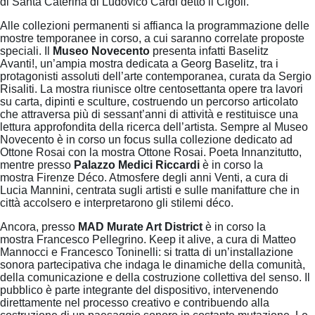
di Santa Caterina di Ludovico Cardi detto il Cigoli.
Alle collezioni permanenti si affianca la programmazione delle
mostre temporanee in corso, a cui saranno correlate proposte
speciali. Il
Museo Novecento
presenta infatti Baselitz
Avanti!, un’ampia mostra dedicata a Georg Baselitz, tra i
protagonisti assoluti dell’arte contemporanea, curata da Sergio
Risaliti. La mostra riunisce oltre centosettanta opere tra lavori
su carta, dipinti e sculture, costruendo un percorso articolato
che attraversa più di sessant’anni di attività e restituisce una
lettura approfondita della ricerca dell’artista. Sempre al Museo
Novecento è in corso un focus sulla collezione dedicato ad
Ottone Rosai con la mostra Ottone Rosai. Poeta Innanzitutto,
mentre presso
Palazzo Medici Riccardi
è in corso la
mostra Firenze Déco. Atmosfere degli anni Venti, a cura di
Lucia Mannini, centrata sugli artisti e sulle manifatture che in
città accolsero e interpretarono gli stilemi déco.
Ancora, presso
MAD Murate Art District
è in corso la
mostra Francesco Pellegrino. Keep it alive, a cura di Matteo
Mannocci e Francesco Toninelli: si tratta di un’installazione
sonora partecipativa che indaga le dinamiche della comunità,
della comunicazione e della costruzione collettiva del senso. Il
pubblico è parte integrante del dispositivo, intervenendo
direttamente nel processo creativo e contribuendo alla