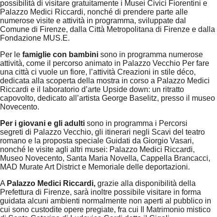
possibilità di visitare gratuitamente i Musei Civici Fiorentini e
Palazzo Medici Riccardi, nonché di prendere parte alle
numerose visite e attività in programma, sviluppate dal
Comune di Firenze, dalla Città Metropolitana di Firenze e dalla
Fondazione MUS.E.
Per le
famiglie con bambini
sono in programma numerose
attività, come il percorso animato in Palazzo Vecchio Per fare
una città ci vuole un fiore, l’attività Creazioni in stile déco,
dedicata alla scoperta della mostra in corso a Palazzo Medici
Riccardi e il laboratorio d’arte Upside down: un ritratto
capovolto, dedicato all’artista George Baselitz, presso il museo
Novecento.
Per i giovani e gli adulti
sono in programma i Percorsi
segreti di Palazzo Vecchio, gli itinerari negli Scavi del teatro
romano e la proposta speciale Guidati da Giorgio Vasari,
nonché le visite agli altri musei: Palazzo Medici Riccardi,
Museo Novecento, Santa Maria Novella, Cappella Brancacci,
MAD Murate Art District e Memoriale delle deportazioni.
A
Palazzo Medici Riccardi,
grazie alla disponibilità della
Prefettura di Firenze, sarà inoltre possibile visitare in forma
guidata alcuni ambienti normalmente non aperti al pubblico in
cui sono custodite opere pregiate, fra cui Il Matrimonio mistico