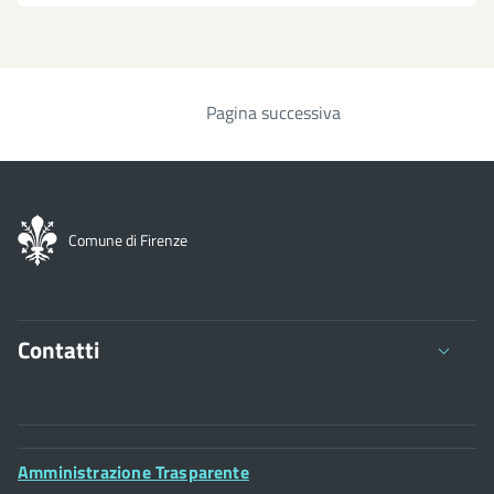
Pagina successiva
Paginazione
Comune di Firenze
Contatti
Comune di Firenze
Palazzo Vecchio
Footer
Amministrazione Trasparente
Piazza della Signoria - 50122, Firenze
Widget