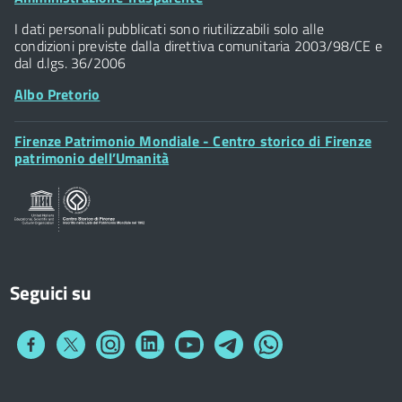
Piazza della Signoria - 50122, Firenze
Widget
P.IVA 01307110484
I dati personali pubblicati sono riutilizzabili solo alle
condizioni previste dalla direttiva comunitaria 2003/98/CE e
dal d.lgs. 36/2006
Albo Pretorio
Footer
Firenze Patrimonio Mondiale - Centro storico di Firenze
Posta Elettronica Certificata
Widget
patrimonio dell’Umanità
Sportelli al Cittadino - URP
Seguici su
Collegamento
Collegamento
Collegamento
Collegamento
Collegamento
Collegamento
Collegamento
a
a
a
a
a
a
a
Facebook
Twitter
Instagram
LinkedIn
You
Telegram
Whatsapp
Tube