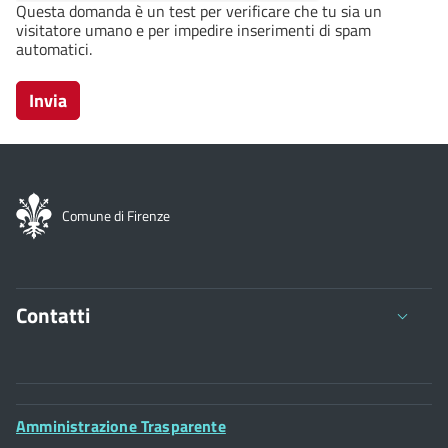
Questa domanda è un test per verificare che tu sia un
visitatore umano e per impedire inserimenti di spam
automatici.
Comune di Firenze
Contatti
Comune di Firenze
Palazzo Vecchio
Footer
Amministrazione Trasparente
Piazza della Signoria - 50122, Firenze
Widget