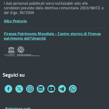
P.IVA 01307110484
I dati personali pubblicati sono riutilizzabili solo alle
condizioni previste dalla direttiva comunitaria 2003/98/CE e
dal d.lgs. 36/2006
Albo Pretorio
Footer
Firenze Patrimonio Mondiale - Centro storico di Firenze
Posta Elettronica Certificata
Widget
patrimonio dell’Umanità
Sportelli al Cittadino - URP
Seguici su
Collegamento
Collegamento
Collegamento
Collegamento
Collegamento
Collegamento
Collegamento
a
a
a
a
a
a
a
Facebook
Twitter
Instagram
LinkedIn
You
Telegram
Whatsapp
Tube
Footer
Redazione web