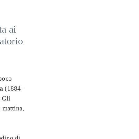
a
a ai
atorio
 poco
ia
(1884-
. Gli
 mattina,
adino di