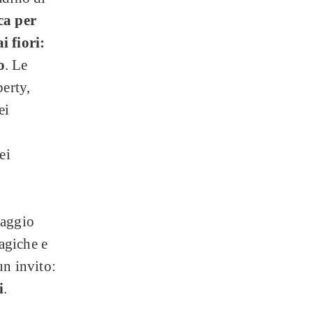
ca per
i fiori:
o
. Le
berty,
ei
ei
aggio
magiche e
un invito:
i
.