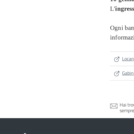
L'
ingress
Ogni bam
informazi
Locan
Gabin
Hai tro
sempre