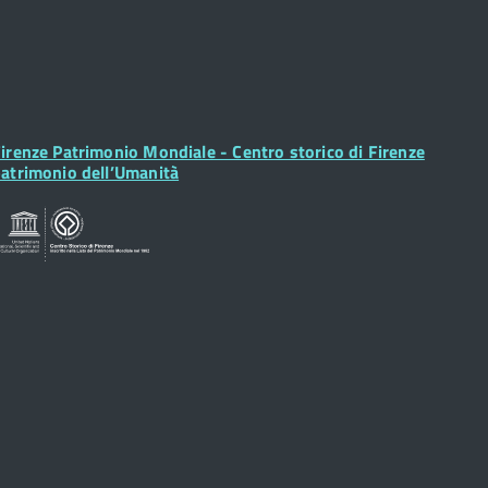
ooter
irenze Patrimonio Mondiale - Centro storico di Firenze
idget
atrimonio dell’Umanità