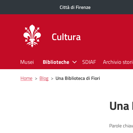
Città di Firenze
Cultura
Musei
Biblioteche
SDIAF
Archivio stor
Briciole
Home
>
Blog
>
Una Biblioteca di Fiori
di
pane
Una B
Parole chiav