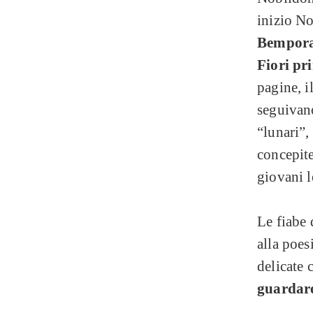
inizio N
Bemporad,
Fiori pr
pagine, i
seguivano
“lunari”,
concepite
giovani l
Le fiabe
alla poes
delicate 
guardare