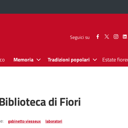
Seguici
Seguici
Segui
Seguici su
su
su
su
Facebook
Twitter
Inst
ico
Memoria
Tradizioni popolari
Estate fiore
iblioteca di Fiori
e:
gabinetto viesseux
laboratori