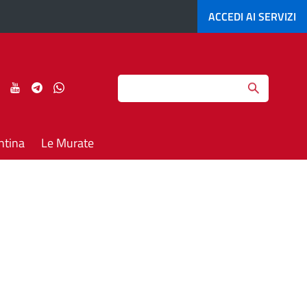
ACCEDI AI
SERVIZI
Search
ci
Seguici
Seguici
Seguici
Seguici
su
su
su
su
agram
LinkedIn
YouTube
Telegram
Whatsapp
ntina
Le Murate