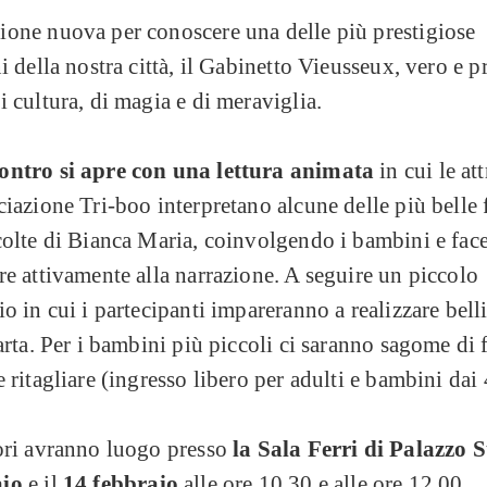
ione nuova per conoscere una delle più prestigiose
ni della nostra città, il Gabinetto Vieusseux, vero e p
i cultura, di magia e di meraviglia.
ontro si apre con una lettura animata
in cui le att
ciazione Tri-boo interpretano alcune delle più belle 
colte di Bianca Maria, coinvolgendo i bambini e fac
re attivamente alla narrazione. A seguire un piccolo
io in cui i partecipanti impareranno a realizzare bell
carta. Per i bambini più piccoli ci saranno sagome di 
e ritagliare (ingresso libero per adulti e bambini dai 
tori avranno luogo presso
la Sala Ferri di Palazzo 
aio
e il
14 febbraio
alle ore 10.30 e alle ore 12.00.