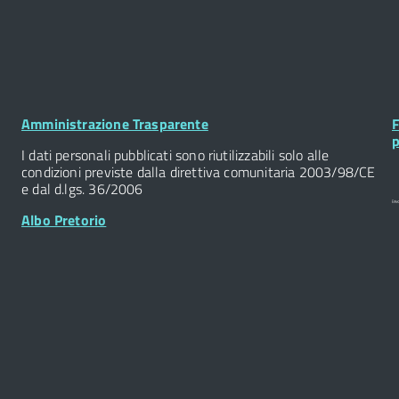
Footer
F
Amministrazione Trasparente
F
Widget
W
p
I dati personali pubblicati sono riutilizzabili solo alle
condizioni previste dalla direttiva comunitaria 2003/98/CE
e dal d.lgs. 36/2006
Albo Pretorio