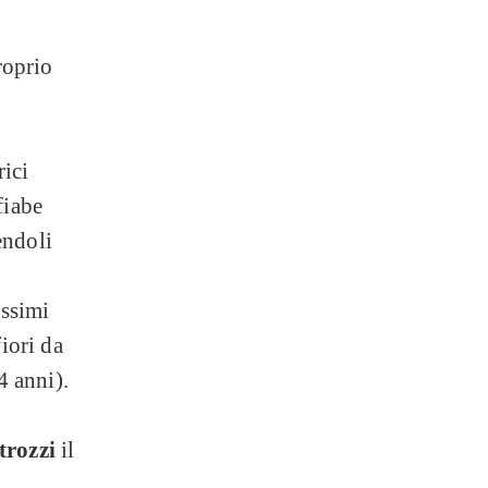
roprio
rici
fiabe
endoli
issimi
fiori da
4 anni).
Strozzi
il