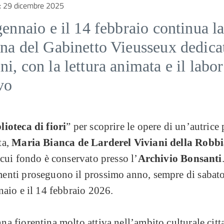
:
29 dicembre 2025
gennaio e il 14 febbraio continua l
na del Gabinetto Vieusseux dedicat
i, con la lettura animata e il labor
vo
ioteca di fiori
” per scoprire le opere di un’autrice
ta,
Maria Bianca de Larderel Viviani della Robb
 cui fondo è conservato presso l’
Archivio Bonsanti
enti proseguono il prossimo anno, sempre di sabato
naio e il 14 febbraio 2026.
a fiorentina molto attiva nell’ambito culturale citt