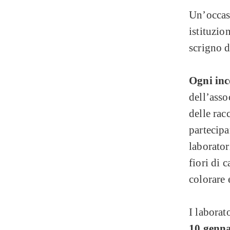
Un’occas
istituzio
scrigno d
Ogni inc
dell’asso
delle rac
partecipa
laborator
fiori di 
colorare 
I labora
10 genn