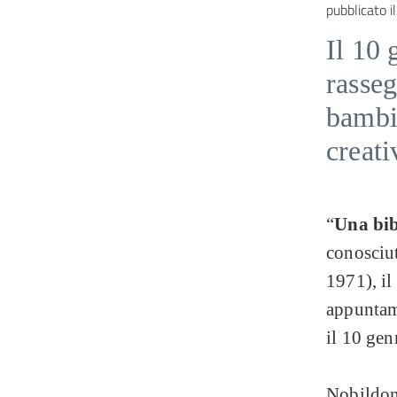
pubblicato il
Il 10 
rasseg
bambin
creati
“
Una bibl
conosciu
1971), il
appuntam
il 10 gen
Nobildonn