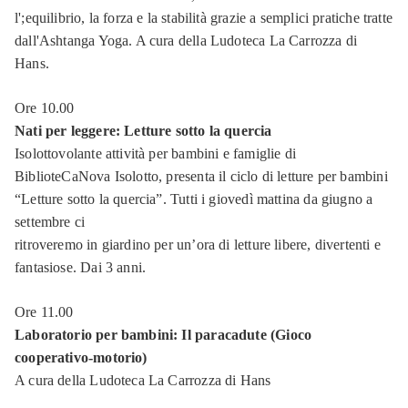
Memoriale
l';equilibrio, la forza e la stabilità grazie a semplici pratiche tratte
delle
dall'Ashtanga Yoga. A cura della Ludoteca La Carrozza di
Deportazioni
Hans.
Memorie
Ore 10.00
di
Resistenza
Nati per leggere: Letture sotto la quercia
fiorentina
Isolottovolante attività per bambini e famiglie di
BiblioteCaNova Isolotto, presenta il ciclo di letture per bambini
Tradizioni
popolari
“Letture sotto la quercia”. Tutti i giovedì mattina da giugno a
settembre ci
Calcio
ritroveremo in giardino per un’ora di letture libere, divertenti e
storico
fiorentino
fantasiose. Dai 3 anni.
Festività
Ore 11.00
fiorentine
Laboratorio per bambini: Il paracadute (Gioco
cooperativo-motorio)
Corteo
A cura della Ludoteca La Carrozza di Hans
storico