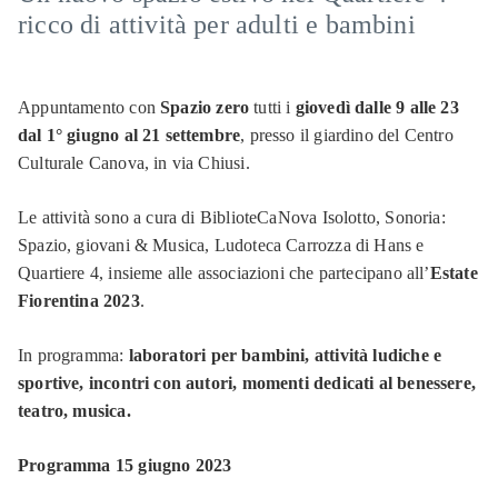
ricco di attività per adulti e bambini
Attività
e
progetti
Appuntamento con
Spazio zero
tutti i
giovedì dalle 9 alle 23
Gruppi
dal 1° giugno al 21 settembre
, presso il giardino del Centro
di
Culturale Canova, in via Chiusi.
lettura
Le attività sono a cura di BiblioteCaNova Isolotto, Sonoria:
Patto
per
Spazio, giovani & Musica, Ludoteca Carrozza di Hans e
la
Quartiere 4, insieme alle associazioni che partecipano all’
Estate
lettura
Fiorentina 2023
.
Consigli
In programma:
laboratori per bambini, attività ludiche e
di
lettura
sportive, incontri con autori, momenti dedicati al benessere,
e
teatro, musica.
pubblicazioni
Programma 15 giugno 2023
Bambini