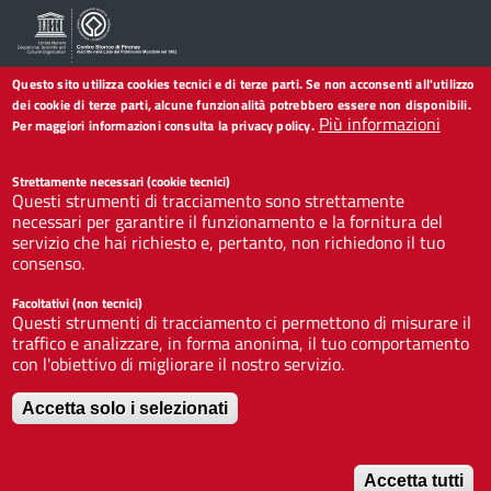
Questo sito utilizza cookies tecnici e di terze parti. Se non acconsenti all'utilizzo
dei cookie di terze parti, alcune funzionalità potrebbero essere non disponibili.
Seguici su
Più informazioni
Per maggiori informazioni consulta la privacy policy.
Collegamento
Collegamento
Collegamento
Collegamento
Collegamento
Collegamento
Collegamento
Strettamente necessari (cookie tecnici)
a
a
a
a
a
a
a
Questi strumenti di tracciamento sono strettamente
Facebook
Twitter
Instagram
LinkedIn
You
Telegram
Whatsapp
necessari per garantire il funzionamento e la fornitura del
Tube
servizio che hai richiesto e, pertanto, non richiedono il tuo
Footer
consenso.
Redazione web
Footer
Widget
Facoltativi (non tecnici)
menu
Privacy
Questi strumenti di tracciamento ci permettono di misurare il
Note legali
traffico e analizzare, in forma anonima, il tuo comportamento
con l'obiettivo di migliorare il nostro servizio.
Dichiarazione di accessibilità
CC BY 3.0 IT
Accetta solo i selezionati
Accetta tutti