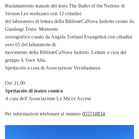
Seguici
Riadattamento teatrale del testo The Ballet of the Nations di
Instagram
su
Vernon Lee realizzato con 12 cittadini
Seguici
del laboratorio di lettura della BiblioteCaNova Isolotto curato da
LinkedIn
su
Gianluigi Tosto. Momento
Seguici
coreografico curato da Angela Torriani Evangelisti con cittadini
YouTube
su
over 65 del laboratorio di
Seguici
movimento della BiblioteCaNova Isolotto. Letture a cura del
Telegram
su
gruppo A Voce Alta.
Whatsapp
Spettacolo a cura di Associazione Versiliadanza
Ore 21.00
Spettacolo di teatro comico
A cura dell’Associazione Le Micce Accese
Per informazioni telefonare al numero
055710834