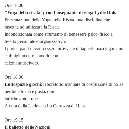
della
Repubblica
Ore 18.00
fiorentina
"Yoga della risata"; con l'insegnante di yoga Lydie Dalì.
Presentazione dello Yoga della Risata, una disciplina che
Estate
insegna ad utilizzare la Risata
fiorentina
Incondizionata come strumento di benessere psico-fisico a
livello personale e organizzativo.
Le
I partecipanti devono essere provviste di tappetino/asciugamano
Murate
e abbigliamento comodo con
calzini antiscivolo.
Seguici
su
Ore 18.00
Ludospazio giochi
: laboratorio manuale di costruzione di bolas
Seguici
per tutte le età e postazioni
ludiche autonome.
su
Seguici
A cura della Ludoteca La Carrozza di Hans.
Facebook
su
Seguici
Ore 19.15
Twitter
Il balletto delle Nazioni
su