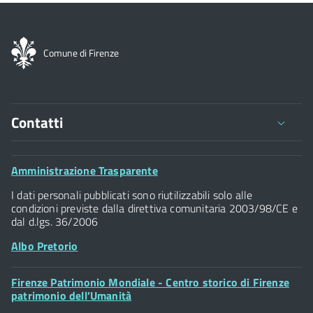
Comune di Firenze
Contatti
Comune di Firenze
Palazzo Vecchio
Footer
Amministrazione Trasparente
Piazza della Signoria - 50122, Firenze
Widget
P.IVA 01307110484
I dati personali pubblicati sono riutilizzabili solo alle
condizioni previste dalla direttiva comunitaria 2003/98/CE e
dal d.lgs. 36/2006
Albo Pretorio
Footer
Firenze Patrimonio Mondiale - Centro storico di Firenze
Posta Elettronica Certificata
Widget
patrimonio dell’Umanità
Sportelli al Cittadino - URP