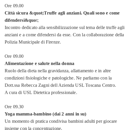
e
ragazzi
Ore 09.00
Città sicura &quot;Truffe agli anziani. Quali sono e come
Intercultura
difendersi&quo
t;
Incontro dedicato alla sensibilizzazione sul tema delle truffe agli
Mappa
anziani e a come difendersi da esse. Con la collaborazione della
della
Polizia Municipale di Firenze.
lettura
Ore 09.00
Podcast
Alimentazione e salute nella donna
Ruolo della dieta nella gravidanza, allattamento e in altre
SDIAF
condizioni fisiologiche e patologiche. Ne parliamo con la
Dott.ssa Rebecca Zagni dell Azienda USL Toscana Centro.
Archivio
A cura di USL Dietetica professionale.
storico
Memoria
Ore 09.30
Yoga mamma-bambino (dai 2 anni in su)
Pietre
d'inciampo
Un momento di pratica condivisa bambini adulti per giocare
insieme con la concentrazione,