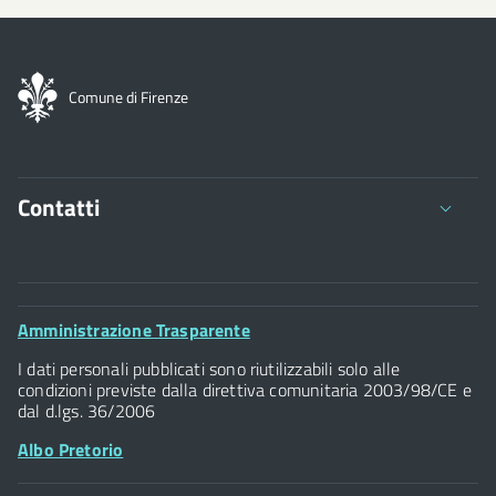
Comune di Firenze
Contatti
Comune di Firenze
Palazzo Vecchio
Footer
Amministrazione Trasparente
Piazza della Signoria - 50122, Firenze
Widget
P.IVA 01307110484
I dati personali pubblicati sono riutilizzabili solo alle
condizioni previste dalla direttiva comunitaria 2003/98/CE e
dal d.lgs. 36/2006
Albo Pretorio