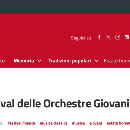
Seguici
Seguici
Segui
Seguici su
su
su
su
Facebook
Twitter
Inst
ico
Memoria
Tradizioni popolari
Estate fiore
ival delle Orchestre Giovani
e:
festival musica
musica classica
musica
giovani
estate fioren