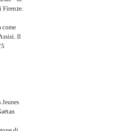
i Firenze.
tà come
ssisi. Il
75
s Jeunes
Gaëtan
etone di