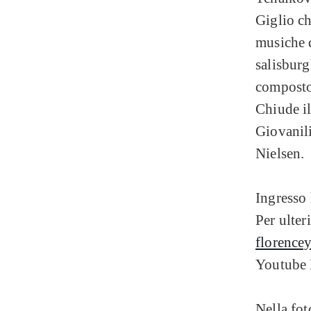
Giglio ch
musiche 
salisbur
composto
Chiude il
Giovanili
Nielsen.
Ingresso 
Per ulteri
florencey
Youtube F
Nella fot