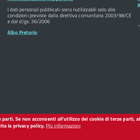
Widget
W
p
I dati personali pubblicati sono riutilizzabili solo alle
condizioni previste dalla direttiva comunitaria 2003/98/CE
e dal d.lgs. 36/2006
Albo Pretorio
ze parti. Se non acconsenti all'utilizzo dei cookie di terze parti
o
ta la privacy policy.
Più informazioni