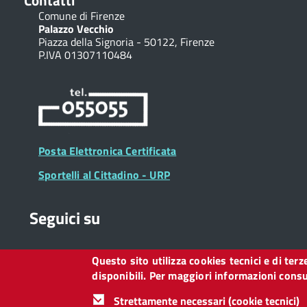
Contatti
Comune di Firenze
Palazzo Vecchio
Piazza della Signoria - 50122, Firenze
P.IVA 01307110484
Posta Elettronica Certificata
Sportelli al Cittadino - URP
Seguici su
Questo sito utilizza cookies tecnici e di ter
Collegamento
Collegamento
Collegamento
Collegamento
Collegamento
Collegamento
Collegament
disponibili. Per maggiori informazioni consul
a
a
a
a
a
a
a
Facebook
Twitter
Instagram
LinkedIn
You
Telegram
Whatsapp
Strettamente necessari (cookie tecnici)