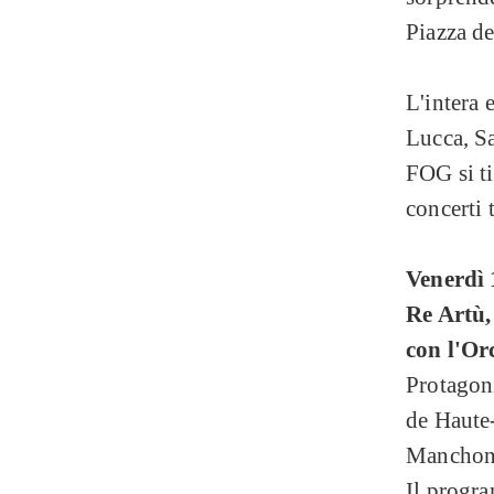
Piazza de
L'intera 
Lucca, Sa
FOG si ti
concerti 
Venerdì 
Re Artù,
con l'Or
Protagoni
de Haute-
Manchon
Il progra