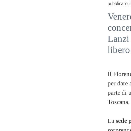
pubblicato il
Venerd
concer
Lanzi
libero
Il Floren
per dare 
parte di 
Toscana, 
La
sede 
sorprend