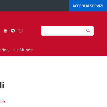
ACCEDI AI
SERVIZI
Search
ci
Seguici
Seguici
Seguici
Seguici
su
su
su
su
agram
LinkedIn
YouTube
Telegram
Whatsapp
ntina
Le Murate
li
tina