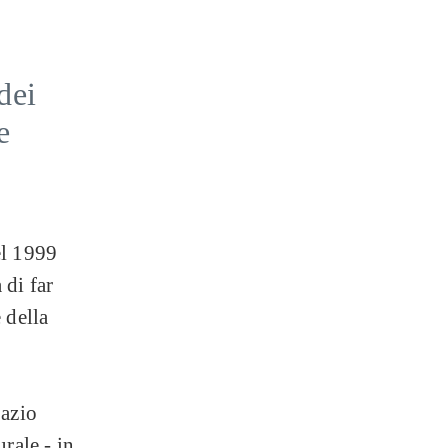
dei
e
el 1999
 di far
 della
pazio
rale - in