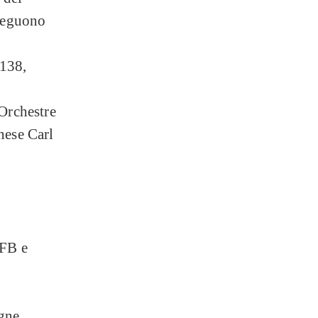
 Seguono
 138,
 Orchestre
nese Carl
 FB e
agne