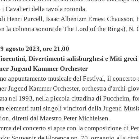
 i Cavalieri della tavola rotonda.
di Henri Purcell, Isaac Albénizm Ernest Chausson,
n la colonna sonora de The Lord of the Rings), N. G
9 agosto 2023, ore 21.00
iorentini, Divertimenti salisburghesi e Miti greci
mer Jugend Kammer Orchester
imo appuntamento musicale del Festival, il concerto 
er Jugend Kammer Orchester, orchestra d'archi giov
ata nel 1993, nella piccola cittadina di Puccheim, f
nta elementi tutti singoli vincitori della Jugend Musi
on, diretti dal Maestro Peter Michielsen.
mma del concerto si apre con la composizione di Pete
ky Souvenir de Florence op. 70, omaggio alla città