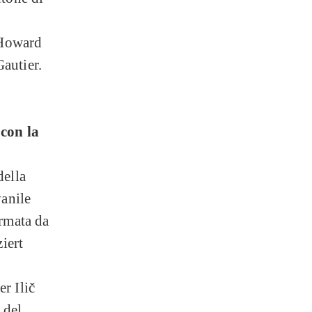
 Howard
autier.
 con la
della
anile
ormata da
ziert
r Ilič
 del