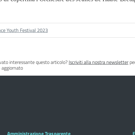
nce Youth Festival 2023
vato interessante questo articolo?
Iscriviti alla nostra newsletter
per
 aggiornato
Footer
F
Amministrazione Trasparente
F