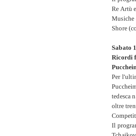
Re Artù e
Musiche 
Shore (co
Sabato 1
Ricordi f
Pucchei
Per l'ult
Puccheim
tedesca n
oltre tre
Competiti
Il progra
Tchaikovs