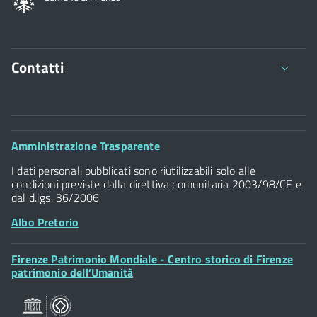
Contatti
Comune di Firenze
Palazzo Vecchio
Footer
Amministrazione Trasparente
Piazza della Signoria - 50122, Firenze
Widget
P.IVA 01307110484
I dati personali pubblicati sono riutilizzabili solo alle
condizioni previste dalla direttiva comunitaria 2003/98/CE e
dal d.lgs. 36/2006
Albo Pretorio
Footer
Firenze Patrimonio Mondiale - Centro storico di Firenze
Posta Elettronica Certificata
Widget
patrimonio dell’Umanità
Sportelli al Cittadino - URP