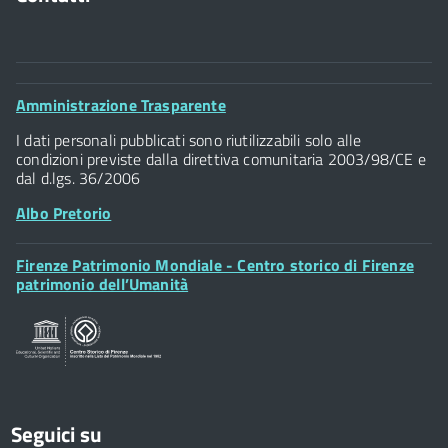
Comune di Firenze
Palazzo Vecchio
Footer
Amministrazione Trasparente
Piazza della Signoria - 50122, Firenze
Widget
P.IVA 01307110484
I dati personali pubblicati sono riutilizzabili solo alle
condizioni previste dalla direttiva comunitaria 2003/98/CE e
dal d.lgs. 36/2006
Albo Pretorio
Footer
Firenze Patrimonio Mondiale - Centro storico di Firenze
Posta Elettronica Certificata
Widget
patrimonio dell’Umanità
Sportelli al Cittadino - URP
Seguici su