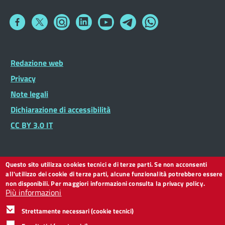
Collegamento
Collegamento
Collegamento
Collegamento
Collegamento
Collegamento
Collegamento
a
a
a
a
a
a
a
Facebook
Twitter
Instagram
LinkedIn
You
Telegram
Whatsapp
Tube
Footer
Redazione web
Footer
Widget
menu
Privacy
Note legali
Dichiarazione di accessibilità
CC BY 3.0 IT
Questo sito utilizza cookies tecnici e di terze parti. Se non acconsenti
all'utilizzo dei cookie di terze parti, alcune funzionalità potrebbero essere
non disponibili. Per maggiori informazioni consulta la privacy policy.
Più informazioni
Strettamente necessari (cookie tecnici)