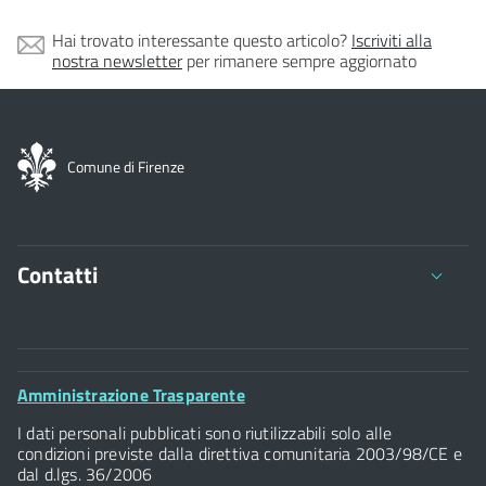
Hai trovato interessante questo articolo?
Iscriviti alla
nostra newsletter
per rimanere sempre aggiornato
Comune di Firenze
Contatti
Comune di Firenze
Palazzo Vecchio
Footer
Amministrazione Trasparente
Piazza della Signoria - 50122, Firenze
Widget
P.IVA 01307110484
I dati personali pubblicati sono riutilizzabili solo alle
condizioni previste dalla direttiva comunitaria 2003/98/CE e
dal d.lgs. 36/2006