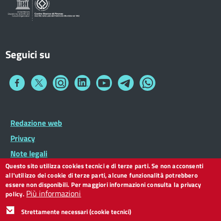
Seguici su
Collegamento
Collegamento
Collegamento
Collegamento
Collegamento
Collegamento
Collegamento
a
a
a
a
a
a
a
Facebook
Twitter
Instagram
LinkedIn
You
Telegram
Whatsapp
Tube
Footer
Redazione web
Footer
Widget
menu
Privacy
Note legali
Questo sito utilizza cookies tecnici e di terze parti. Se non acconsenti
Dichiarazione di accessibilità
all'utilizzo dei cookie di terze parti, alcune funzionalità potrebbero
CC BY 3.0 IT
essere non disponibili. Per maggiori informazioni consulta la privacy
Più informazioni
policy.
Strettamente necessari (cookie tecnici)