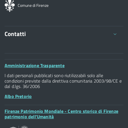
Comune di Firenze
Contatti
Comune di Firenze
Palazzo Vecchio
Footer
Amministrazione Trasparente
Piazza della Signoria - 50122, Firenze
Widget
P.IVA 01307110484
I dati personali pubblicati sono riutilizzabili solo alle
condizioni previste dalla direttiva comunitaria 2003/98/CE e
dal d.lgs. 36/2006
Albo Pretorio
Footer
Firenze Patrimonio Mondiale - Centro storico di Firenze
Posta Elettronica Certificata
Widget
patrimonio dell’Umanità
Sportelli al Cittadino - URP