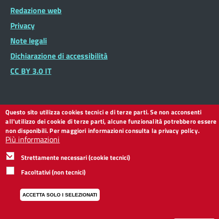
Footer
Redazione web
Footer
Widget
menu
Privacy
Note legali
Dichiarazione di accessibilità
CC BY 3.0 IT
Questo sito utilizza cookies tecnici e di terze parti. Se non acconsenti
all'utilizzo dei cookie di terze parti, alcune funzionalità potrebbero essere
non disponibili. Per maggiori informazioni consulta la privacy policy.
Più informazioni
Strettamente necessari (cookie tecnici)
Facoltativi (non tecnici)
ACCETTA SOLO I SELEZIONATI