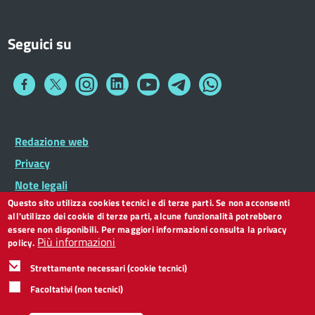
Seguici su
Collegamento
Collegamento
Collegamento
Collegamento
Collegamento
Collegamento
Collegamento
a
a
a
a
a
a
a
Facebook
Twitter
Instagram
LinkedIn
You
Telegram
Whatsapp
Tube
Footer
Redazione web
Footer
Widget
menu
Privacy
Note legali
Questo sito utilizza cookies tecnici e di terze parti. Se non acconsenti
Dichiarazione di accessibilità
all'utilizzo dei cookie di terze parti, alcune funzionalità potrebbero
CC BY 3.0 IT
essere non disponibili. Per maggiori informazioni consulta la privacy
Più informazioni
policy.
Strettamente necessari (cookie tecnici)
Facoltativi (non tecnici)