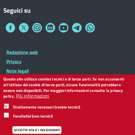
Seguici su
Collegamento
Collegamento
Collegamento
Collegamento
Collegamento
Collegamento
Collegamento
a
a
a
a
a
a
a
Facebook
Twitter
Instagram
LinkedIn
You
Telegram
Whatsapp
Tube
Footer
Redazione web
Footer
Widget
menu
Privacy
Note legali
Questo sito utilizza cookies tecnici e di terze parti. Se non acconsenti
Dichiarazione di accessibilità
all'utilizzo dei cookie di terze parti, alcune funzionalità potrebbero
CC BY 3.0 IT
essere non disponibili. Per maggiori informazioni consulta la privacy
Più informazioni
policy.
Strettamente necessari (cookie tecnici)
Facoltativi (non tecnici)
ACCETTA SOLO I SELEZIONATI