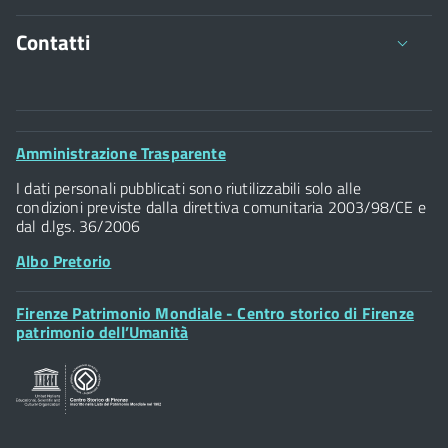
Contatti
Comune di Firenze
Palazzo Vecchio
Footer
Amministrazione Trasparente
Piazza della Signoria - 50122, Firenze
Widget
P.IVA 01307110484
I dati personali pubblicati sono riutilizzabili solo alle
condizioni previste dalla direttiva comunitaria 2003/98/CE e
dal d.lgs. 36/2006
Albo Pretorio
Footer
Firenze Patrimonio Mondiale - Centro storico di Firenze
Posta Elettronica Certificata
Widget
patrimonio dell’Umanità
Sportelli al Cittadino - URP