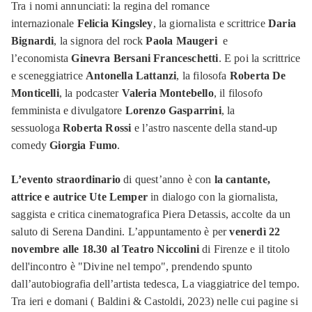
Tra i nomi annunciati: la regina del romance
internazionale
Felicia Kingsley
, la giornalista e scrittrice
Daria
Bignardi
, la signora del rock
Paola Maugeri
e
l’economista
Ginevra Bersani Franceschetti
. E poi la scrittrice
e sceneggiatrice
Antonella Lattanzi
, la filosofa
Roberta De
Monticelli
, la podcaster
Valeria Montebello
, il filosofo
femminista e divulgatore
Lorenzo Gasparrini
, la
sessuologa
Roberta Rossi
e l’astro nascente della stand-up
comedy
Giorgia Fumo
.
L’evento straordinario
di quest’anno è con
la cantante,
attrice e autrice Ute Lemper
in dialogo con la giornalista,
saggista e critica cinematografica Piera Detassis, accolte da un
saluto di Serena Dandini. L’appuntamento è per
venerdì 22
novembre alle 18.30 al Teatro Niccolini
di Firenze e il titolo
dell'incontro è "Divine nel tempo", prendendo spunto
dall’autobiografia dell’artista tedesca, La viaggiatrice del tempo.
Tra ieri e domani ( Baldini & Castoldi, 2023) nelle cui pagine si