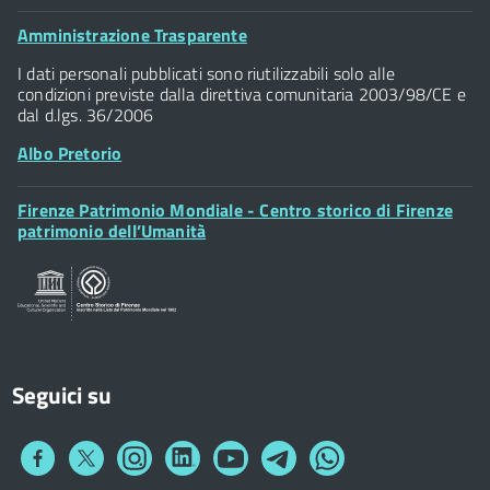
Palazzo Vecchio
Footer
Amministrazione Trasparente
Piazza della Signoria - 50122, Firenze
Widget
P.IVA 01307110484
I dati personali pubblicati sono riutilizzabili solo alle
condizioni previste dalla direttiva comunitaria 2003/98/CE e
dal d.lgs. 36/2006
Albo Pretorio
Footer
Firenze Patrimonio Mondiale - Centro storico di Firenze
Posta Elettronica Certificata
Widget
patrimonio dell’Umanità
Sportelli al Cittadino - URP
Seguici su
Collegamento
Collegamento
Collegamento
Collegamento
Collegamento
Collegamento
Collegamento
a
a
a
a
a
a
a