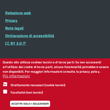
Facebook
Twitter
Instagram
LinkedIn
You
Telegram
Whatsapp
Tube
Footer
Redazione web
Footer
Widget
menu
Privacy
Note legali
Dichiarazione di accessibilità
CC BY 3.0 IT
Questo sito utilizza cookies tecnici e di terze parti. Se non acconsenti
all'utilizzo dei cookie di terze parti, alcune funzionalità potrebbero essere
non disponibili. Per maggiori informazioni consulta la privacy policy.
Più informazioni
Strettamente necessari (cookie tecnici)
Facoltativi (non tecnici)
ACCETTA SOLO I SELEZIONATI