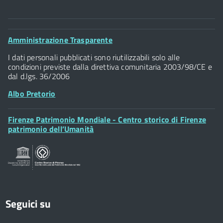
Comune di Firenze
Palazzo Vecchio
Footer
Amministrazione Trasparente
Piazza della Signoria - 50122, Firenze
Widget
P.IVA 01307110484
I dati personali pubblicati sono riutilizzabili solo alle
condizioni previste dalla direttiva comunitaria 2003/98/CE e
dal d.lgs. 36/2006
Albo Pretorio
Footer
Firenze Patrimonio Mondiale - Centro storico di Firenze
Posta Elettronica Certificata
Widget
patrimonio dell’Umanità
Sportelli al Cittadino - URP
Seguici su