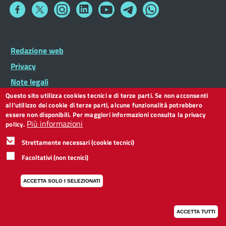
Collegamento
Collegamento
Collegamento
Collegamento
Collegamento
Collegamento
Collegamento
a
a
a
a
a
a
a
Facebook
Twitter
Instagram
LinkedIn
You
Telegram
Whatsapp
Tube
Footer
Redazione web
Footer
Widget
menu
Privacy
Note legali
Questo sito utilizza cookies tecnici e di terze parti. Se non acconsenti
Dichiarazione di accessibilità
all'utilizzo dei cookie di terze parti, alcune funzionalità potrebbero
CC BY 3.0 IT
essere non disponibili. Per maggiori informazioni consulta la privacy
Più informazioni
policy.
Strettamente necessari (cookie tecnici)
Facoltativi (non tecnici)
ACCETTA SOLO I SELEZIONATI
ACCETTA TUTTI
I