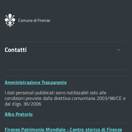
Comune di Firenze
Contatti
Comune di Firenze
Palazzo Vecchio
Footer
Amministrazione Trasparente
Piazza della Signoria - 50122, Firenze
Widget
P.IVA 01307110484
I dati personali pubblicati sono riutilizzabili solo alle
condizioni previste dalla direttiva comunitaria 2003/98/CE e
dal d.lgs. 36/2006
Albo Pretorio
Footer
Firenze Patrimonio Mondiale - Centro storico di Firenze
Posta Elettronica Certificata