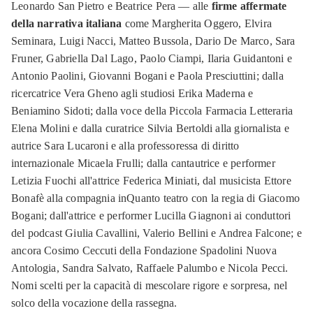
Leonardo San Pietro e Beatrice Pera — alle
firme affermate
della narrativa italiana
come Margherita Oggero, Elvira
Seminara, Luigi Nacci, Matteo Bussola, Dario De Marco, Sara
Fruner, Gabriella Dal Lago, Paolo Ciampi, Ilaria Guidantoni e
Antonio Paolini, Giovanni Bogani e Paola Presciuttini; dalla
ricercatrice Vera Gheno agli studiosi Erika Maderna e
Beniamino Sidoti; dalla voce della Piccola Farmacia Letteraria
Elena Molini e dalla curatrice Silvia Bertoldi alla giornalista e
autrice Sara Lucaroni e alla professoressa di diritto
internazionale Micaela Frulli; dalla cantautrice e performer
Letizia Fuochi all'attrice Federica Miniati, dal musicista Ettore
Bonafè alla compagnia inQuanto teatro con la regia di Giacomo
Bogani; dall'attrice e performer Lucilla Giagnoni ai conduttori
del podcast Giulia Cavallini, Valerio Bellini e Andrea Falcone; e
ancora Cosimo Ceccuti della Fondazione Spadolini Nuova
Antologia, Sandra Salvato, Raffaele Palumbo e Nicola Pecci.
Nomi scelti per la capacità di mescolare rigore e sorpresa, nel
solco della vocazione della rassegna.